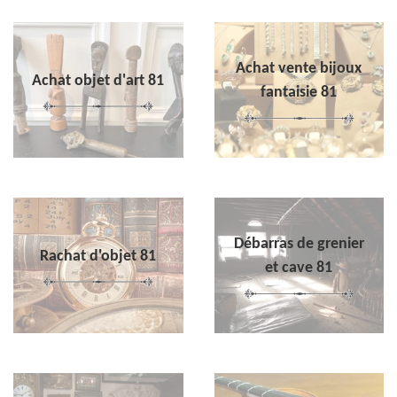
Achat vente bijoux
Achat objet d'art 81
fantaisie 81
Débarras de grenier
Rachat d'objet 81
et cave 81