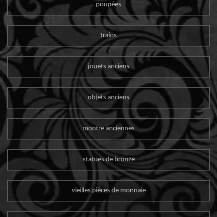
poupées
trains
jouets anciens
objets anciens
montre anciennes
statues de bronze
vieilles pièces de monnaie