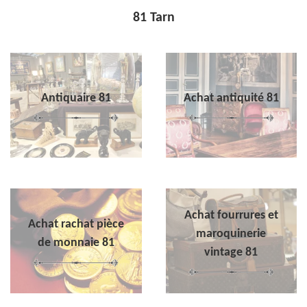
81 Tarn
Antiquaire 81
Achat antiquité 81
Achat fourrures et
Achat rachat pièce
maroquinerie
de monnaie 81
vintage 81