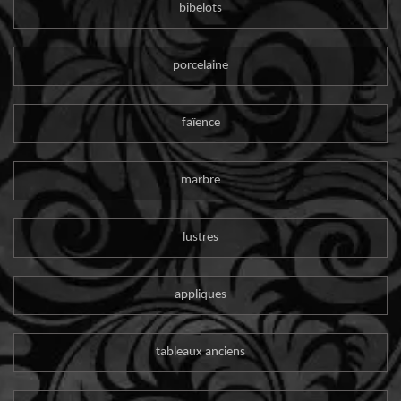
bibelots
porcelaine
faïence
marbre
lustres
appliques
tableaux anciens