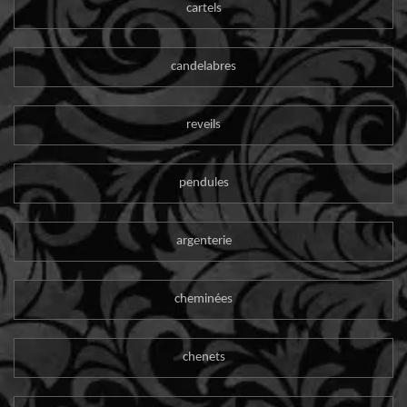
cartels
candelabres
reveils
pendules
argenterie
cheminées
chenets