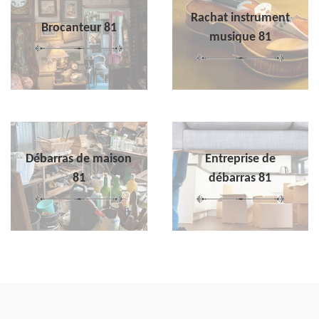
Rachat instrument
Brocanteur 81
musique 81
Débarras de maison
Entreprise de
81
débarras 81