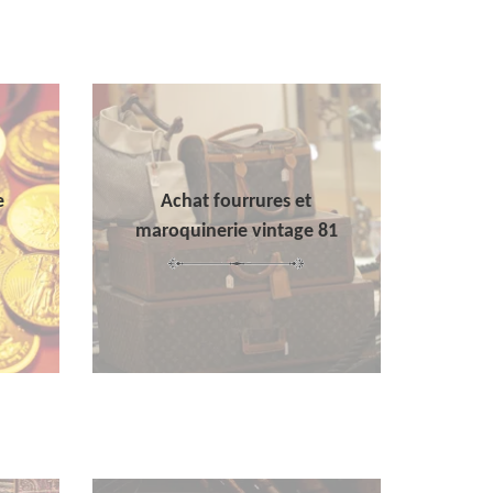
e
Achat fourrures et
maroquinerie vintage 81