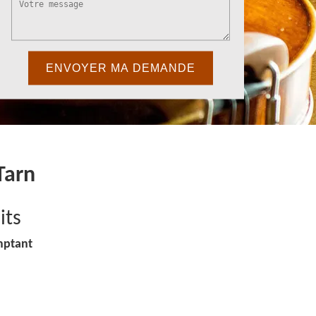
Tarn
its
mptant