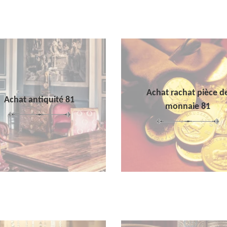
Achat rachat pièce d
Achat antiquité 81
monnaie 81