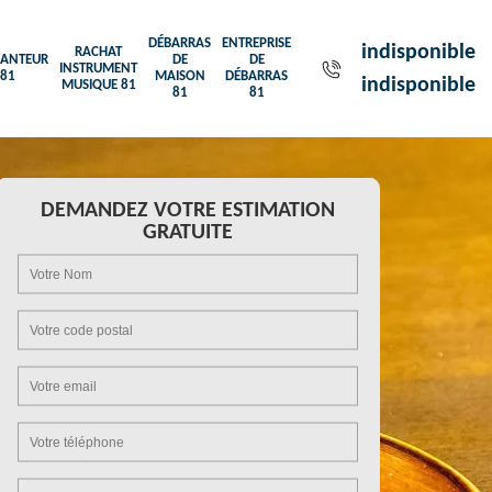
DÉBARRAS
ENTREPRISE
indisponible
RACHAT
ANTEUR
DE
DE
INSTRUMENT
81
MAISON
DÉBARRAS
indisponible
MUSIQUE 81
81
81
DEMANDEZ VOTRE ESTIMATION
GRATUITE