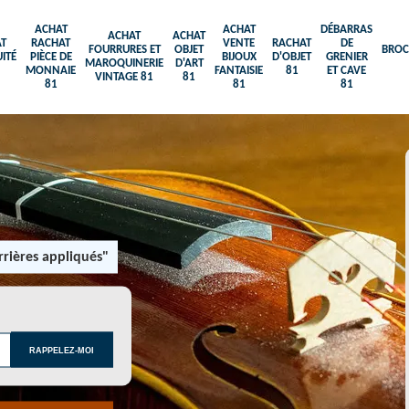
ACHAT
ACHAT
DÉBARRAS
ACHAT
ACHAT
T
RACHAT
VENTE
RACHAT
DE
FOURRURES ET
OBJET
BROC
ITÉ
PIÈCE DE
BIJOUX
D'OBJET
GRENIER
MAROQUINERIE
D'ART
MONNAIE
FANTAISIE
81
ET CAVE
VINTAGE 81
81
81
81
81
rières appliqués"