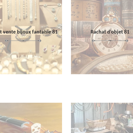
 vente bijoux fantaisie 81
Rachat d'objet 81