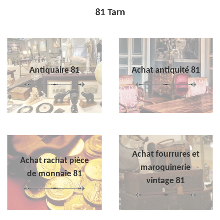
81 Tarn
Antiquaire 81
Achat antiquité 81
Achat fourrures et
Achat rachat pièce
maroquinerie
de monnaie 81
vintage 81