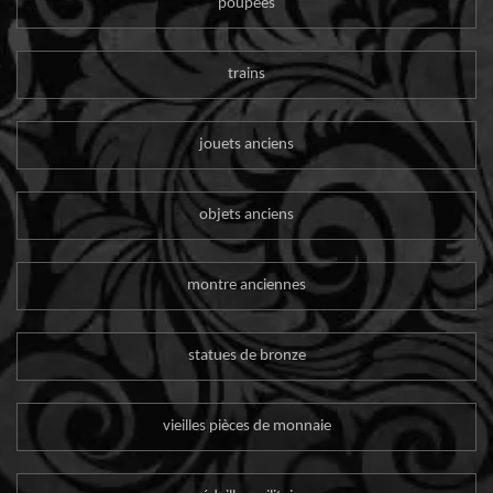
poupées
trains
jouets anciens
objets anciens
montre anciennes
statues de bronze
vieilles pièces de monnaie