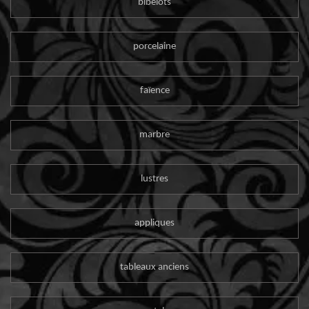
bibelots
porcelaine
faïence
marbre
lustres
appliques
tableaux anciens