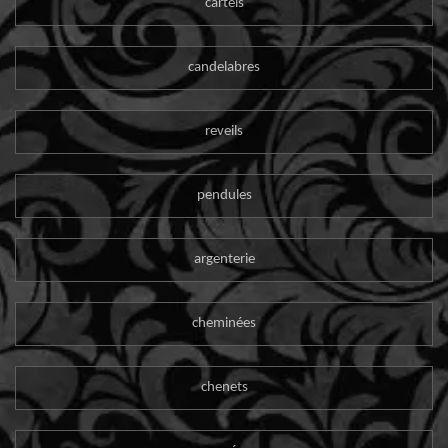
cartels
candelabres
reveils
pendules
argenterie
cheminées
chenets