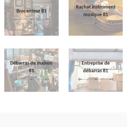
Rachat instrument
Brocanteur 81
musique 81
Débarras de maison
Entreprise de
81
débarras 81