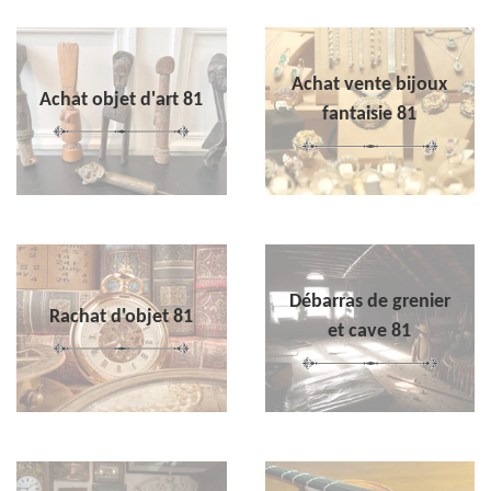
Achat vente bijoux
Achat objet d'art 81
fantaisie 81
Débarras de grenier
Rachat d'objet 81
et cave 81