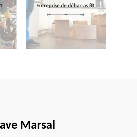
1
Entreprise de débarras 81
cave Marsal