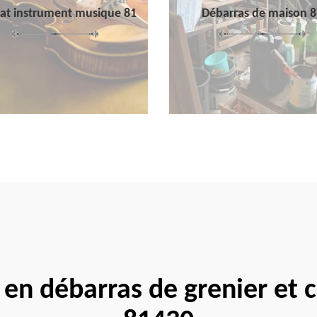
at instrument musique 81
Débarras de maison 8
e en débarras de grenier et 