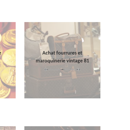
e
Achat fourrures et
maroquinerie vintage 81