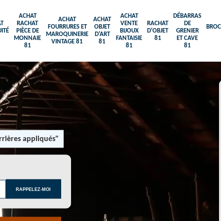
ACHAT
ACHAT
DÉBARRAS
ACHAT
ACHAT
T
RACHAT
VENTE
RACHAT
DE
FOURRURES ET
OBJET
BROC
ITÉ
PIÈCE DE
BIJOUX
D'OBJET
GRENIER
MAROQUINERIE
D'ART
MONNAIE
FANTAISIE
81
ET CAVE
VINTAGE 81
81
81
81
81
rières appliqués"