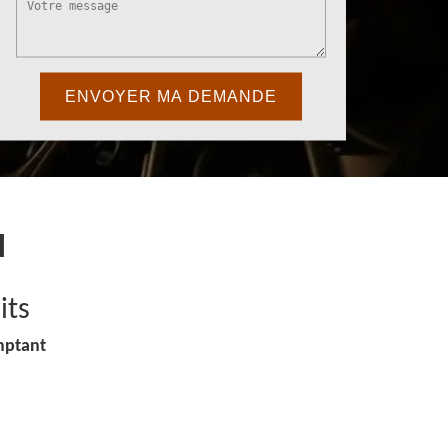
l
its
mptant