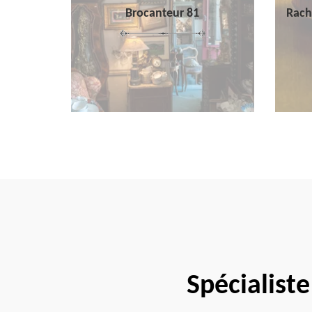
Brocanteur 81
Rach
Spécialist