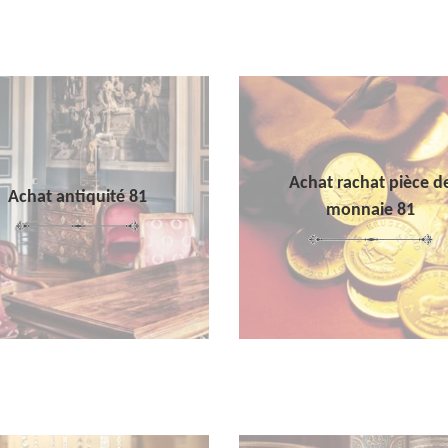
Achat rachat pièce d
Achat antiquité 81
monnaie 81