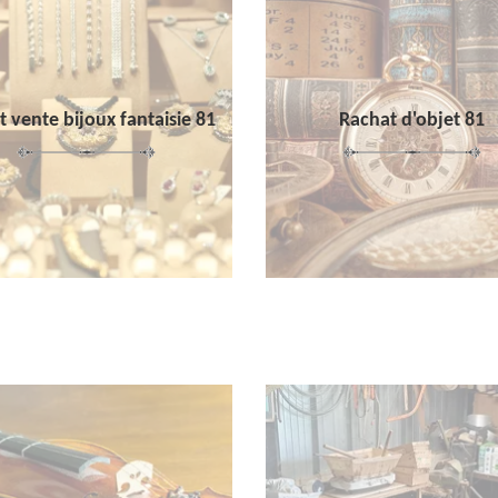
 vente bijoux fantaisie 81
Rachat d'objet 81