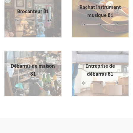
Rachat instrument
Brocanteur 81
musique 81
Débarras de maison
Entreprise de
81
débarras 81