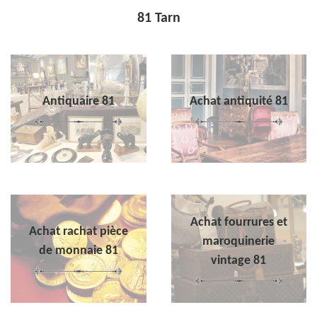
81 Tarn
Antiquaire 81
Achat antiquité 81
Achat fourrures et
Achat rachat pièce
maroquinerie
de monnaie 81
vintage 81