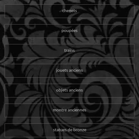
chenets
poupées
trains
jouets anciens
objets anciens
montre anciennes
statues de bronze