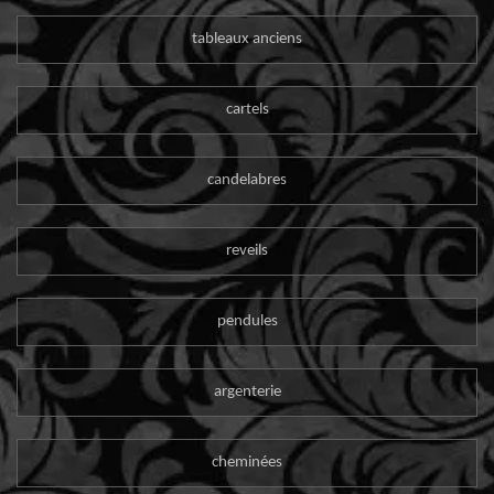
tableaux anciens
cartels
candelabres
reveils
pendules
argenterie
cheminées