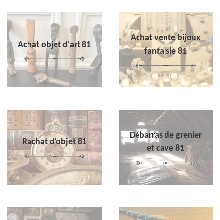
Achat vente bijoux
Achat objet d'art 81
fantaisie 81
Débarras de grenier
Rachat d'objet 81
et cave 81