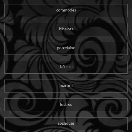
commodes
bibelots
porcelaine
faïence
marbre
lustres
appliques