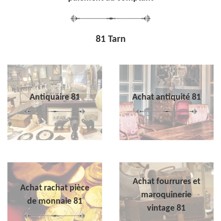
81 Tarn
Antiquaire 81
Achat antiquité 81
Achat fourrures et
Achat rachat pièce
maroquinerie
de monnaie 81
vintage 81