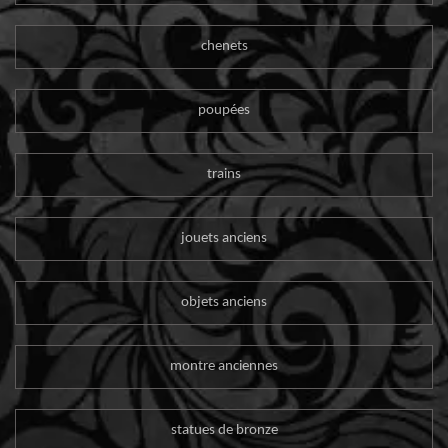
chenets
poupées
trains
jouets anciens
objets anciens
montre anciennes
statues de bronze