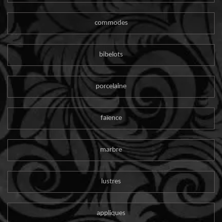
commodes
bibelots
porcelaine
faïence
marbre
lustres
appliques