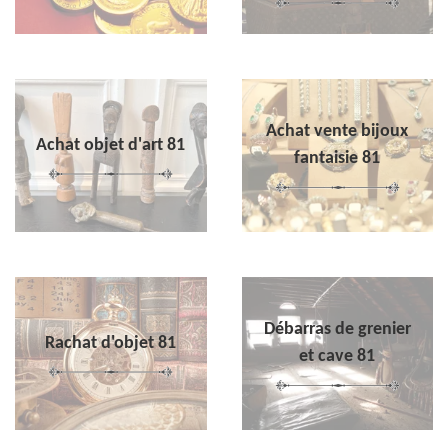
Achat vente bijoux
Achat objet d'art 81
fantaisie 81
Débarras de grenier
Rachat d'objet 81
et cave 81