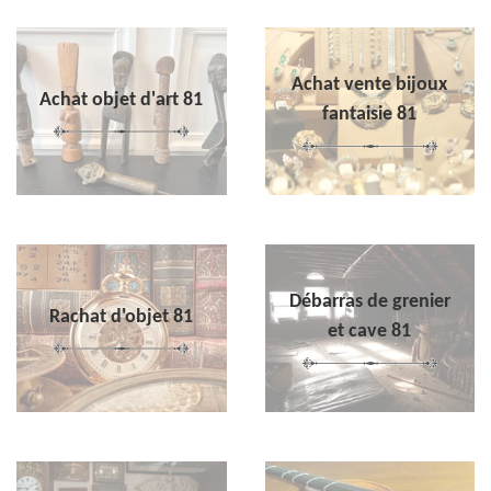
Achat vente bijoux
Achat objet d'art 81
fantaisie 81
Débarras de grenier
Rachat d'objet 81
et cave 81