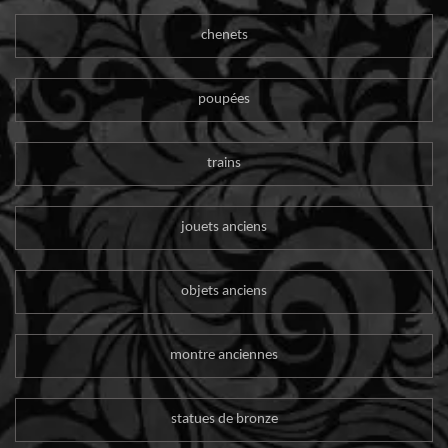
chenets
poupées
trains
jouets anciens
objets anciens
montre anciennes
statues de bronze