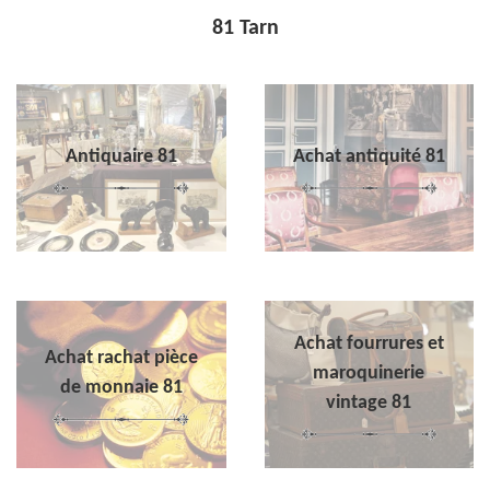
81 Tarn
Antiquaire 81
Achat antiquité 81
Achat fourrures et
Achat rachat pièce
maroquinerie
de monnaie 81
vintage 81