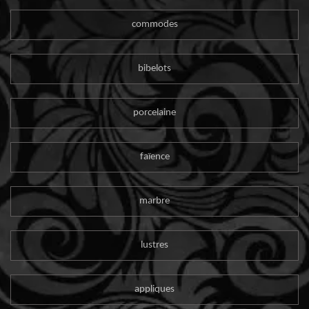
commodes
bibelots
porcelaine
faïence
marbre
lustres
appliques