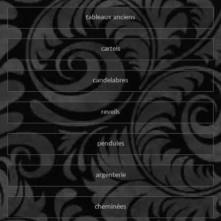
tableaux anciens
cartels
candelabres
reveils
pendules
argenterie
cheminées