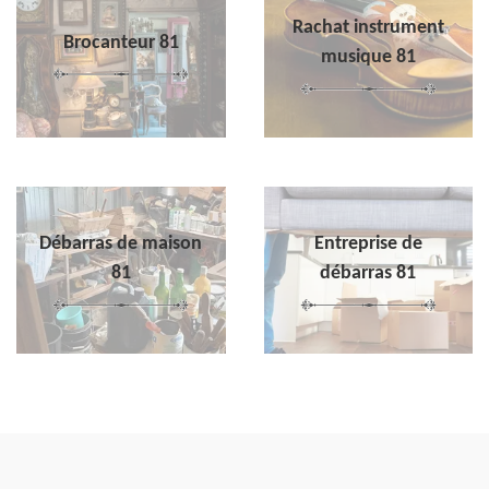
Rachat instrument
Brocanteur 81
musique 81
Débarras de maison
Entreprise de
81
débarras 81