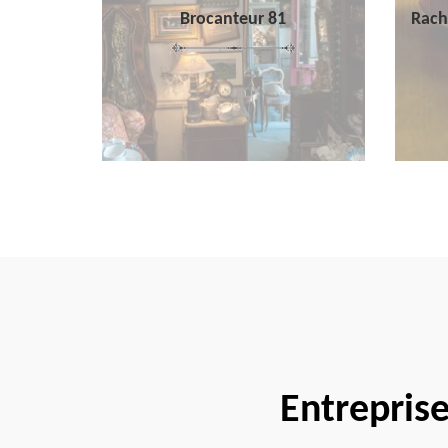
Brocanteur 81
Rach
Entrepris