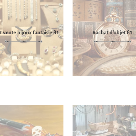
 vente bijoux fantaisie 81
Rachat d'objet 81