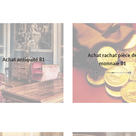
Achat rachat pièce d
Achat antiquité 81
monnaie 81