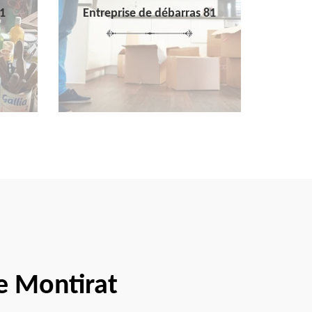
1
Entreprise de débarras 81
e Montirat