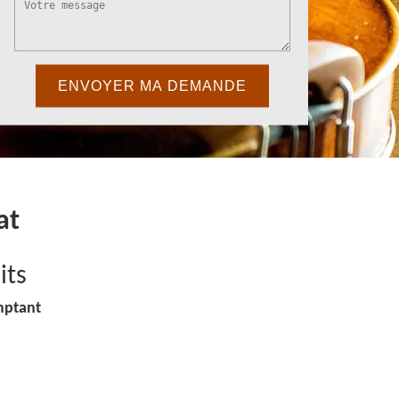
at
its
mptant