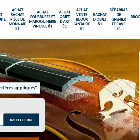
ACHAT
ACHAT
DÉBARRAS
ACHAT
ACHAT
T
RACHAT
VENTE
RACHAT
DE
FOURRURES ET
OBJET
BROC
ITÉ
PIÈCE DE
BIJOUX
D'OBJET
GRENIER
MAROQUINERIE
D'ART
MONNAIE
FANTAISIE
81
ET CAVE
VINTAGE 81
81
81
81
81
rières appliqués"