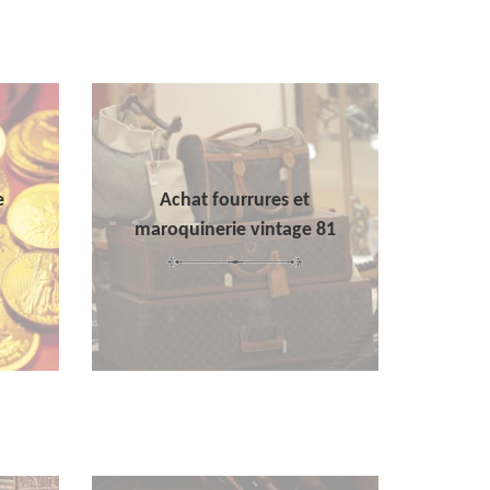
e
Achat fourrures et
maroquinerie vintage 81