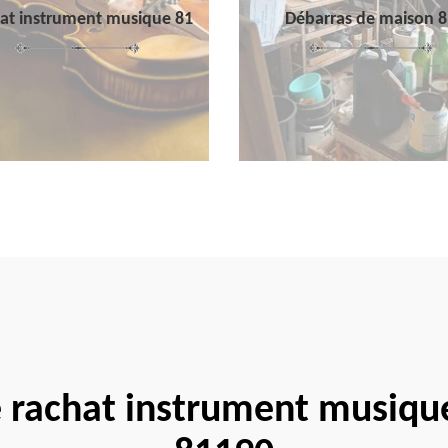
at instrument musique 81
Débarras de maison 8
e rachat instrument musiqu