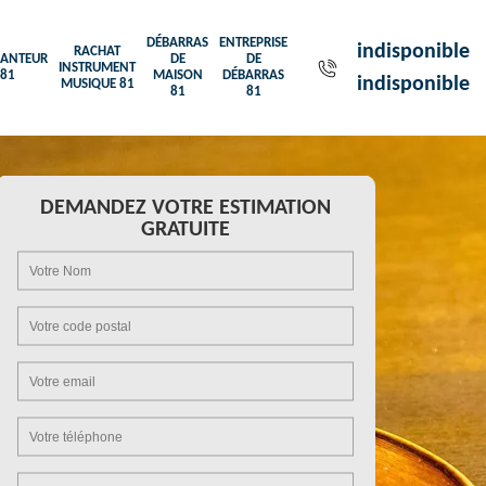
DÉBARRAS
ENTREPRISE
indisponible
RACHAT
ANTEUR
DE
DE
INSTRUMENT
81
MAISON
DÉBARRAS
indisponible
MUSIQUE 81
81
81
DEMANDEZ VOTRE ESTIMATION
GRATUITE