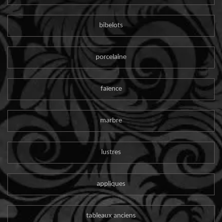
bibelots
porcelaine
faïence
marbre
lustres
appliques
tableaux anciens