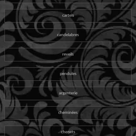
cartels
candelabres
reveils
pendules
argenterie
cheminées
chenets