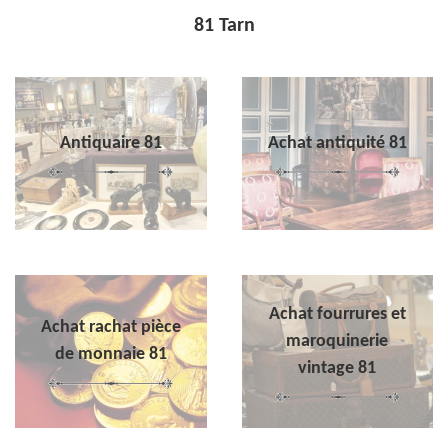
81 Tarn
Antiquaire 81
Achat antiquité 81
Achat fourrures et
Achat rachat pièce
maroquinerie
de monnaie 81
vintage 81