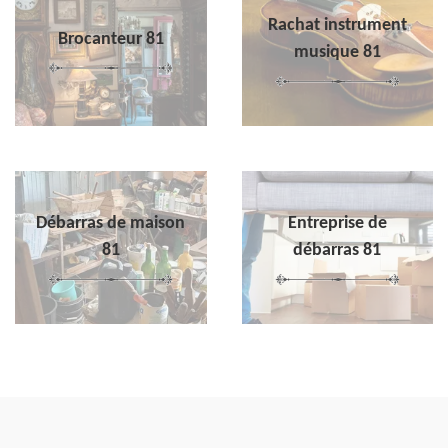
Rachat instrument
Brocanteur 81
musique 81
Débarras de maison
Entreprise de
81
débarras 81