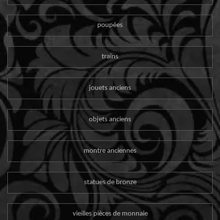
poupées
trains
jouets anciens
objets anciens
montre anciennes
statues de bronze
vieilles pièces de monnaie