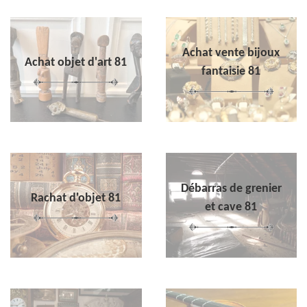
Achat vente bijoux
Achat objet d'art 81
fantaisie 81
Débarras de grenier
Rachat d'objet 81
et cave 81