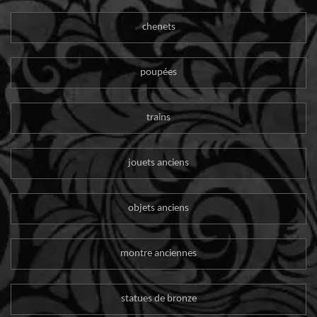
chenets
poupées
trains
jouets anciens
objets anciens
montre anciennes
statues de bronze