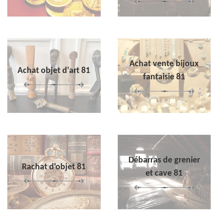
Achat vente bijoux
Achat objet d'art 81
fantaisie 81
Débarras de grenier
Rachat d'objet 81
et cave 81