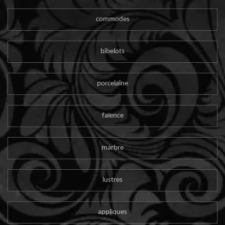
commodes
bibelots
porcelaine
faïence
marbre
lustres
appliques