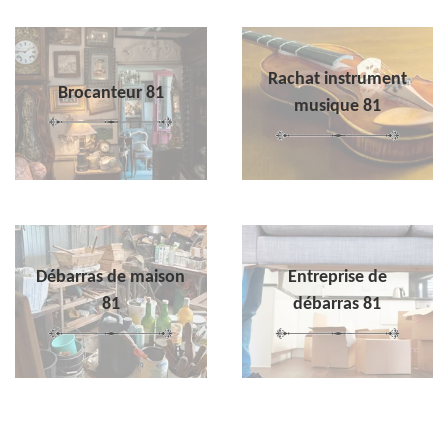
Rachat instrument
Brocanteur 81
musique 81
Débarras de maison
Entreprise de
81
débarras 81