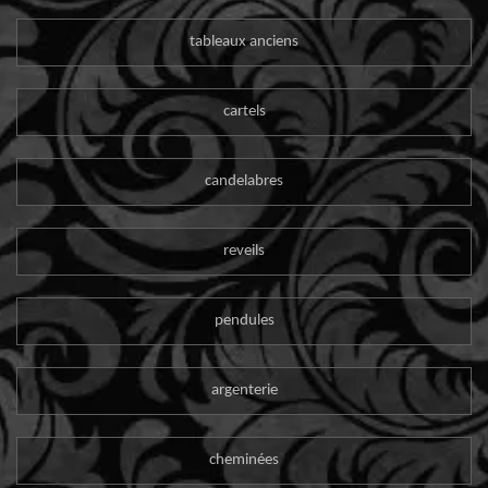
tableaux anciens
cartels
candelabres
reveils
pendules
argenterie
cheminées