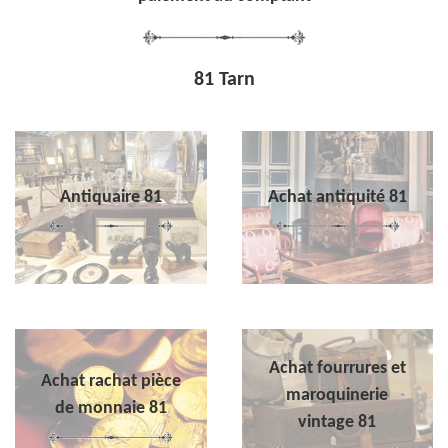
81 Tarn
Antiquaire 81
Achat antiquité 81
Achat fourrures et
Achat rachat pièce
maroquinerie
de monnaie 81
vintage 81