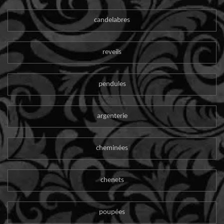
candelabres
reveils
pendules
argenterie
cheminées
chenets
poupées