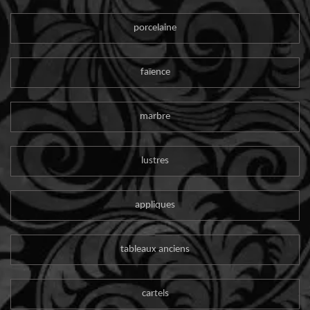
porcelaine
faïence
marbre
lustres
appliques
tableaux anciens
cartels