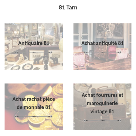
81 Tarn
Antiquaire 81
Achat antiquité 81
Achat fourrures et
Achat rachat pièce
maroquinerie
de monnaie 81
vintage 81