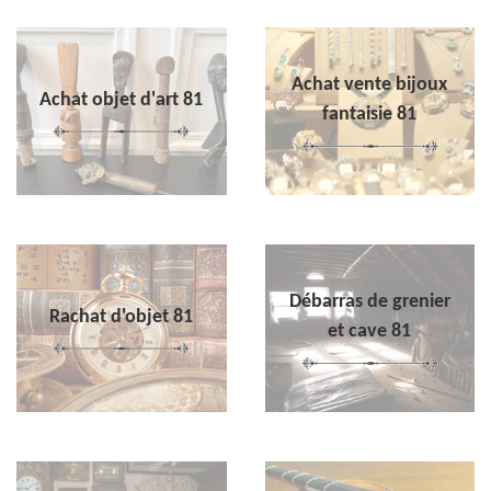
Achat vente bijoux
Achat objet d'art 81
fantaisie 81
Débarras de grenier
Rachat d'objet 81
et cave 81