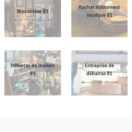
Rachat instrument
Brocanteur 81
musique 81
Débarras de maison
Entreprise de
81
débarras 81