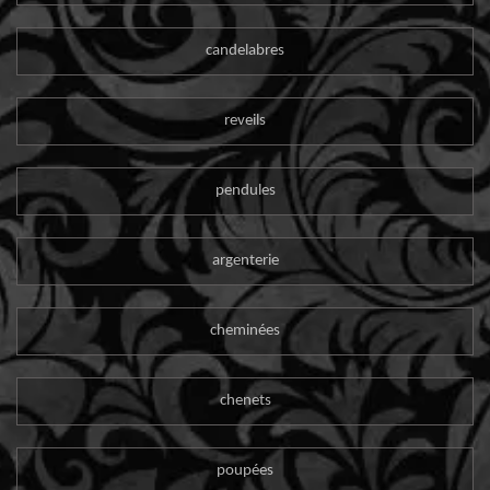
candelabres
reveils
pendules
argenterie
cheminées
chenets
poupées