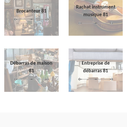
Rachat instrument
Brocanteur 81
musique 81
Débarras de maison
Entreprise de
81
débarras 81