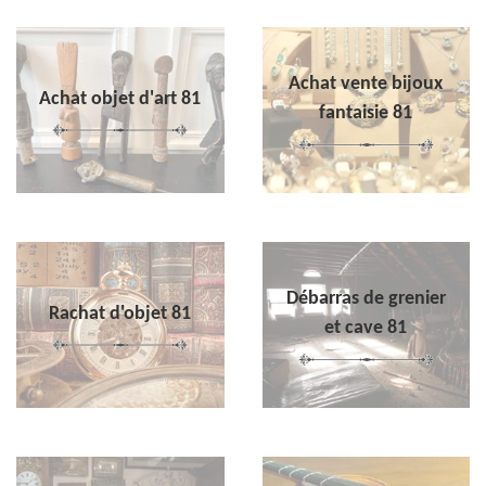
Achat vente bijoux
Achat objet d'art 81
fantaisie 81
Débarras de grenier
Rachat d'objet 81
et cave 81