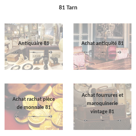
81 Tarn
Antiquaire 81
Achat antiquité 81
Achat fourrures et
Achat rachat pièce
maroquinerie
de monnaie 81
vintage 81