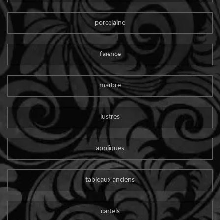
porcelaine
faïence
marbre
lustres
appliques
tableaux anciens
cartels