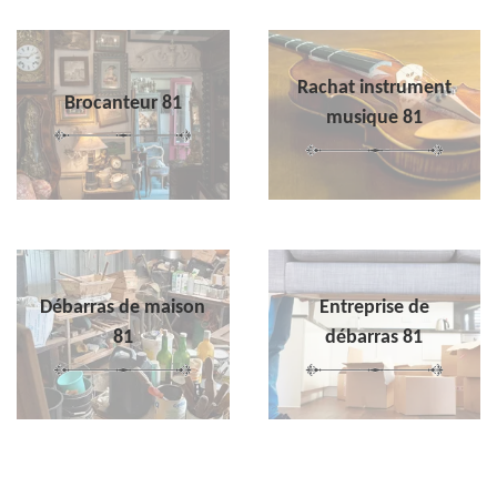
Rachat instrument
Brocanteur 81
musique 81
Débarras de maison
Entreprise de
81
débarras 81