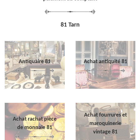
81 Tarn
Antiquaire 81
Achat antiquité 81
Achat fourrures et
Achat rachat pièce
maroquinerie
de monnaie 81
vintage 81