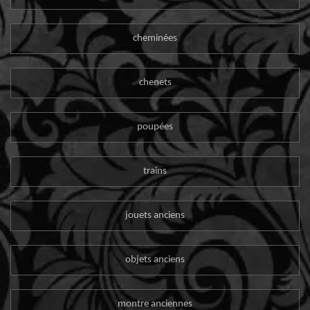
cheminées
chenets
poupées
trains
jouets anciens
objets anciens
montre anciennes