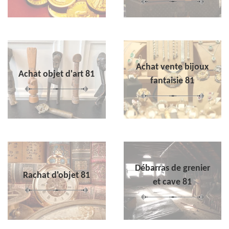
Achat vente bijoux
Achat objet d'art 81
fantaisie 81
Débarras de grenier
Rachat d'objet 81
et cave 81