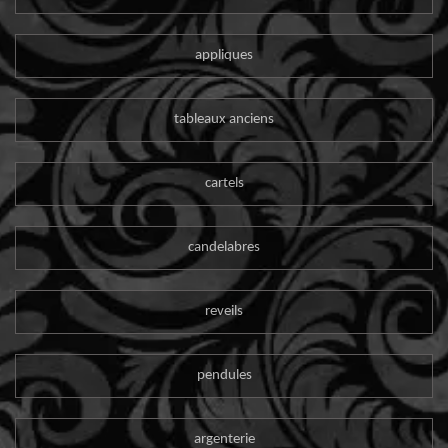
appliques
tableaux anciens
cartels
candelabres
reveils
pendules
argenterie