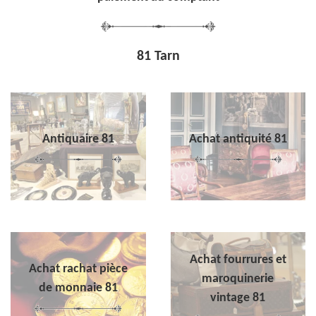
81 Tarn
Antiquaire 81
Achat antiquité 81
Achat fourrures et
Achat rachat pièce
maroquinerie
de monnaie 81
vintage 81