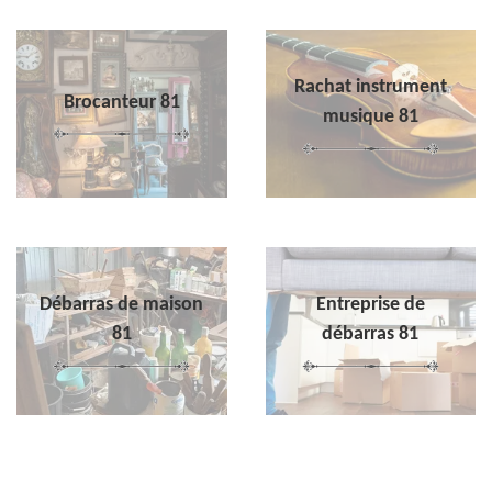
Rachat instrument
Brocanteur 81
musique 81
Débarras de maison
Entreprise de
81
débarras 81