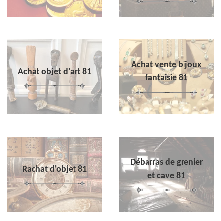
Achat vente bijoux
Achat objet d'art 81
fantaisie 81
Débarras de grenier
Rachat d'objet 81
et cave 81