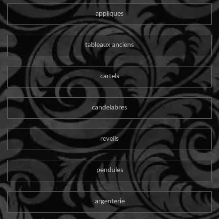
appliques
tableaux anciens
cartels
candelabres
reveils
pendules
argenterie