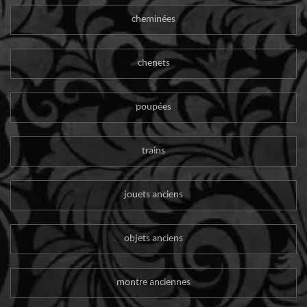
cheminées
chenets
poupées
trains
jouets anciens
objets anciens
montre anciennes