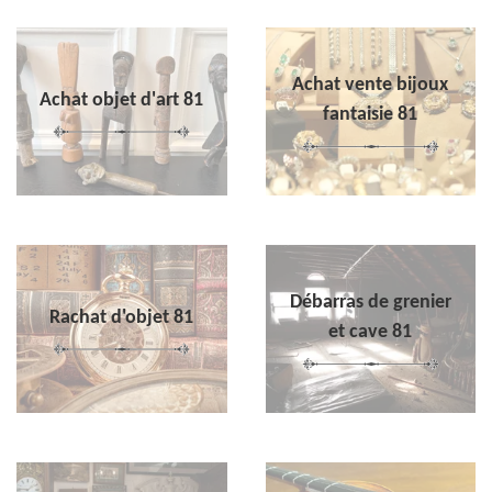
Achat vente bijoux
Achat objet d'art 81
fantaisie 81
Débarras de grenier
Rachat d'objet 81
et cave 81