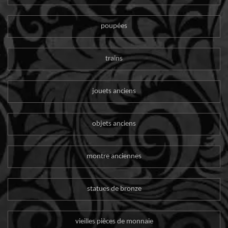
poupées
trains
jouets anciens
objets anciens
montre anciennes
statues de bronze
vieilles pièces de monnaie