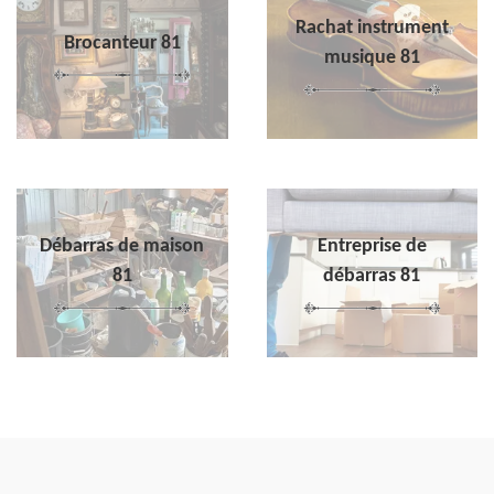
Rachat instrument
Brocanteur 81
musique 81
Débarras de maison
Entreprise de
81
débarras 81