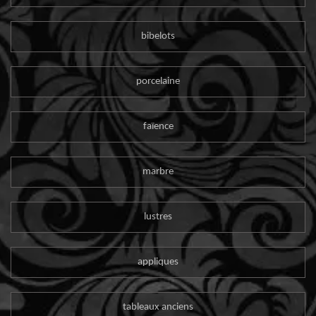
bibelots
porcelaine
faïence
marbre
lustres
appliques
tableaux anciens