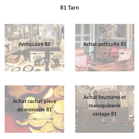
81 Tarn
Antiquaire 81
Achat antiquité 81
Achat fourrures et
Achat rachat pièce
maroquinerie
de monnaie 81
vintage 81