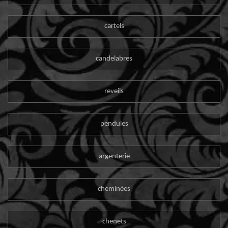
cartels
candelabres
reveils
pendules
argenterie
cheminées
chenets