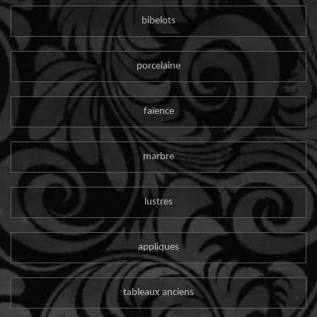
bibelots
porcelaine
faïence
marbre
lustres
appliques
tableaux anciens