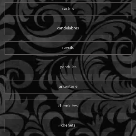
cartels
candelabres
reveils
pendules
argenterie
cheminées
chenets