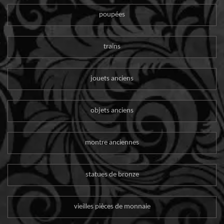
poupées
trains
jouets anciens
objets anciens
montre anciennes
statues de bronze
vieilles pièces de monnaie