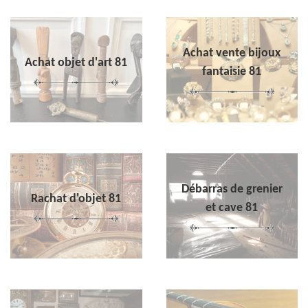
Achat vente bijoux
Achat objet d'art 81
fantaisie 81
Débarras de grenier
Rachat d'objet 81
et cave 81