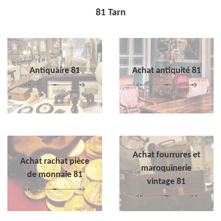
81 Tarn
Antiquaire 81
Achat antiquité 81
Achat fourrures et
Achat rachat pièce
maroquinerie
de monnaie 81
vintage 81