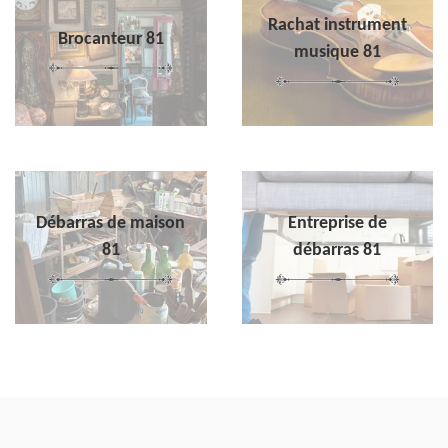
Rachat instrument
Brocanteur 81
musique 81
Débarras de maison
Entreprise de
81
débarras 81