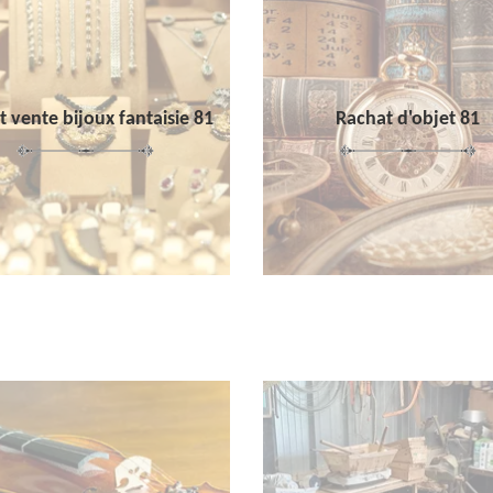
 vente bijoux fantaisie 81
Rachat d'objet 81