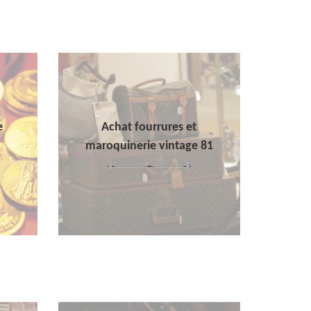
e
Achat fourrures et
maroquinerie vintage 81