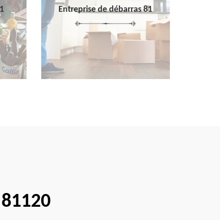
1
Entreprise de débarras 81
 81120