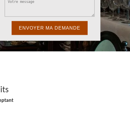
its
mptant