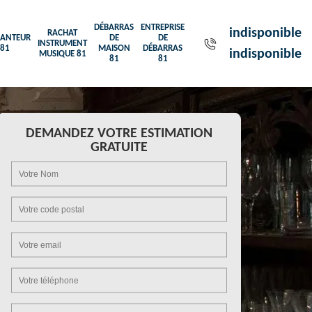
DÉBARRAS
ENTREPRISE
indisponible
RACHAT
ANTEUR
DE
DE
INSTRUMENT
81
MAISON
DÉBARRAS
indisponible
MUSIQUE 81
81
81
DEMANDEZ VOTRE ESTIMATION
GRATUITE