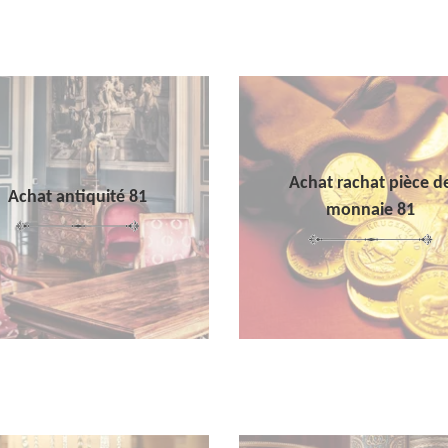
Achat rachat pièce d
Achat antiquité 81
monnaie 81