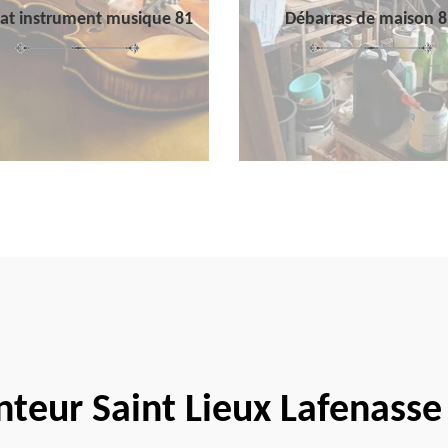
at instrument musique 81
Débarras de maison 8
nteur Saint Lieux Lafenasse