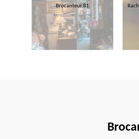
Brocanteur 81
Rach
Broca