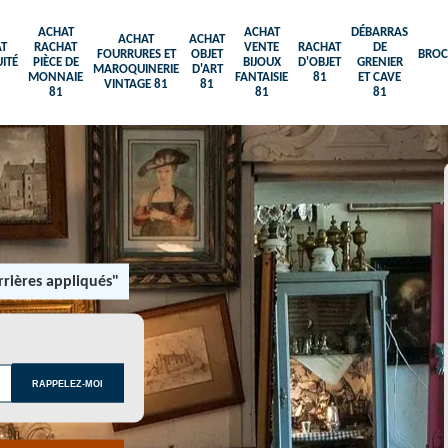
ACHAT
ACHAT
DÉBARRAS
ACHAT
ACHAT
T
RACHAT
VENTE
RACHAT
DE
FOURRURES ET
OBJET
BROC
ITÉ
PIÈCE DE
BIJOUX
D'OBJET
GRENIER
MAROQUINERIE
D'ART
MONNAIE
FANTAISIE
81
ET CAVE
VINTAGE 81
81
81
81
81
rières appliqués"