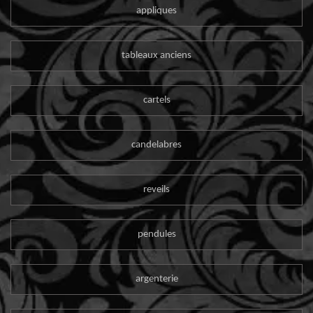
appliques
tableaux anciens
cartels
candelabres
reveils
pendules
argenterie