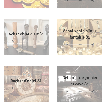
Achat vente bijoux
Achat objet d'art 81
fantaisie 81
Débarras de grenier
Rachat d'objet 81
et cave 81