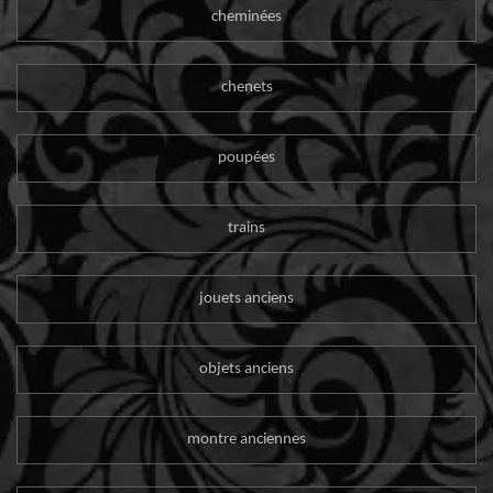
cheminées
chenets
poupées
trains
jouets anciens
objets anciens
montre anciennes