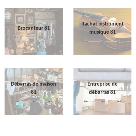
Rachat instrument
Brocanteur 81
musique 81
Débarras de maison
Entreprise de
81
débarras 81