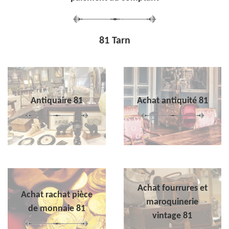
81 Tarn
Antiquaire 81
Achat antiquité 81
Achat fourrures et
Achat rachat pièce
maroquinerie
de monnaie 81
vintage 81