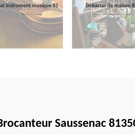
at instrument musique 81
Débarras de maison 8
Brocanteur Saussenac 8135