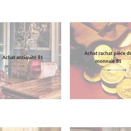
Achat rachat pièce d
Achat antiquité 81
monnaie 81