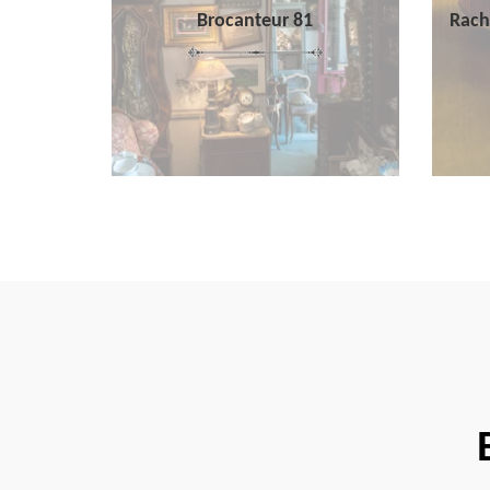
Brocanteur 81
Rach