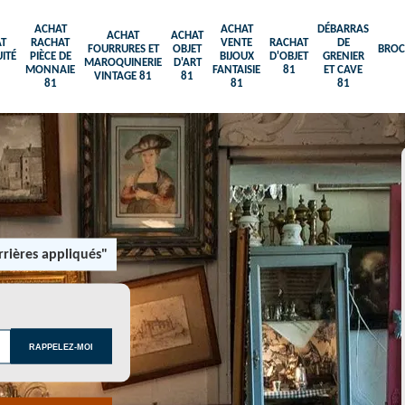
ACHAT
ACHAT
DÉBARRAS
ACHAT
ACHAT
T
RACHAT
VENTE
RACHAT
DE
FOURRURES ET
OBJET
BROC
ITÉ
PIÈCE DE
BIJOUX
D'OBJET
GRENIER
MAROQUINERIE
D'ART
MONNAIE
FANTAISIE
81
ET CAVE
VINTAGE 81
81
81
81
81
rières appliqués"