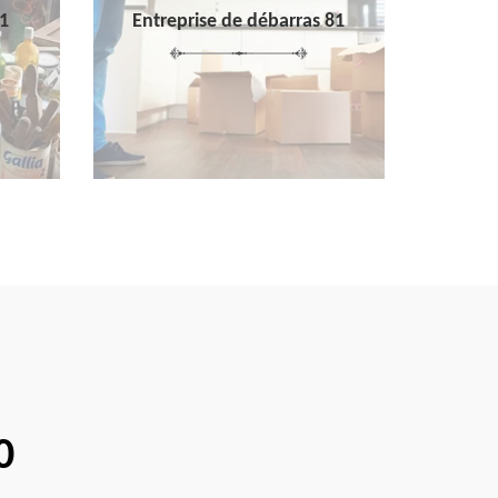
1
Entreprise de débarras 81
0