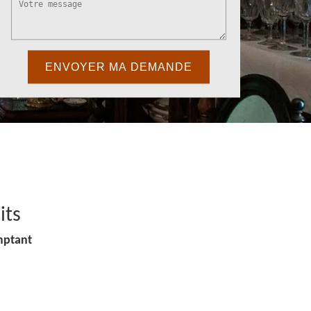
its
mptant