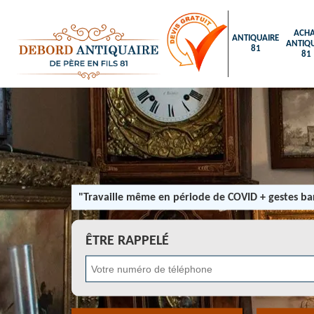
ACHA
ANTIQUAIRE
ANTIQU
81
81
"Travaille même en période de COVID + gestes bar
ÊTRE RAPPELÉ