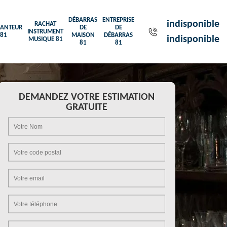
DÉBARRAS
ENTREPRISE
indisponible
RACHAT
ANTEUR
DE
DE
INSTRUMENT
81
MAISON
DÉBARRAS
indisponible
MUSIQUE 81
81
81
DEMANDEZ VOTRE ESTIMATION
GRATUITE