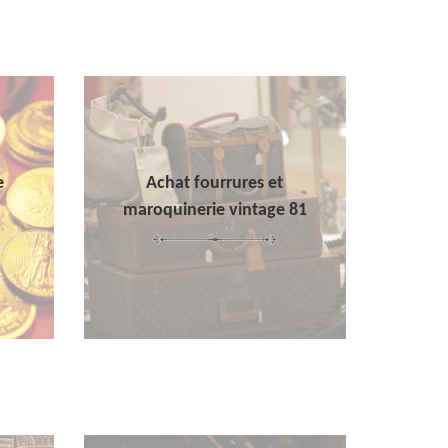
e
Achat fourrures et
maroquinerie vintage 81