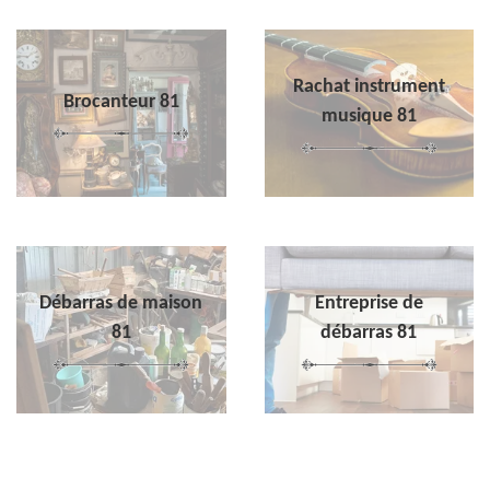
Rachat instrument
Brocanteur 81
musique 81
Débarras de maison
Entreprise de
81
débarras 81