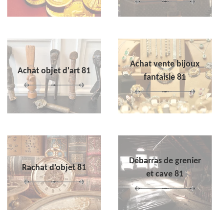
Achat vente bijoux
Achat objet d'art 81
fantaisie 81
Débarras de grenier
Rachat d'objet 81
et cave 81