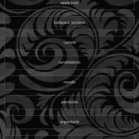
appliques
tableaux anciens
cartels
candelabres
reveils
pendules
argenterie