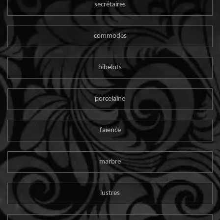
secrétaires
commodes
bibelots
porcelaine
faïence
marbre
lustres