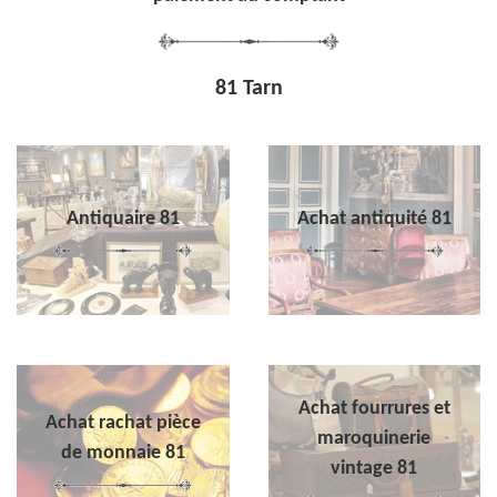
81 Tarn
Antiquaire 81
Achat antiquité 81
Achat fourrures et
Achat rachat pièce
maroquinerie
de monnaie 81
vintage 81