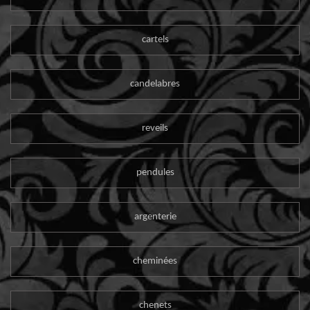
cartels
candelabres
reveils
pendules
argenterie
cheminées
chenets