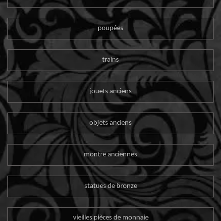
poupées
trains
jouets anciens
objets anciens
montre anciennes
statues de bronze
vieilles pièces de monnaie