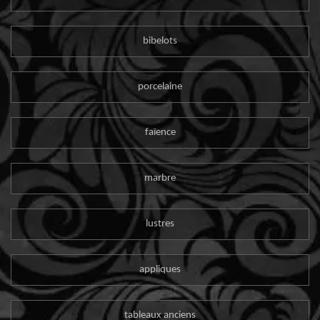
bibelots
porcelaine
faïence
marbre
lustres
appliques
tableaux anciens