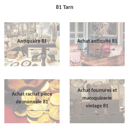
81 Tarn
Antiquaire 81
Achat antiquité 81
Achat fourrures et
Achat rachat pièce
maroquinerie
de monnaie 81
vintage 81