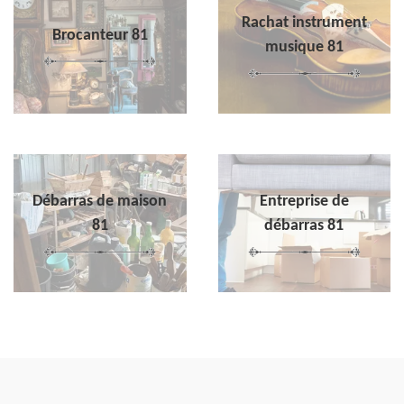
Rachat instrument
Brocanteur 81
musique 81
Débarras de maison
Entreprise de
81
débarras 81