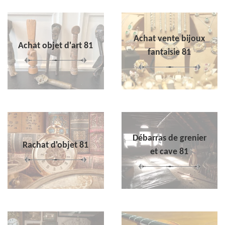
Achat vente bijoux
Achat objet d'art 81
fantaisie 81
Débarras de grenier
Rachat d'objet 81
et cave 81