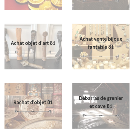
Achat vente bijoux
Achat objet d'art 81
fantaisie 81
Débarras de grenier
Rachat d'objet 81
et cave 81