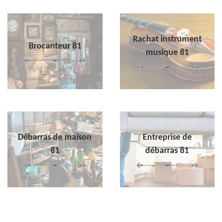
Rachat instrument
Brocanteur 81
musique 81
Débarras de maison
Entreprise de
81
débarras 81