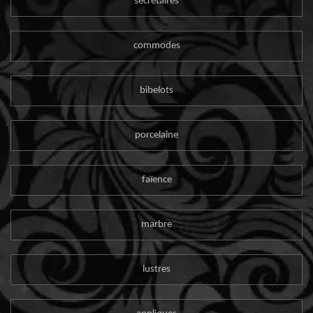
secrétaires
commodes
bibelots
porcelaine
faïence
marbre
lustres