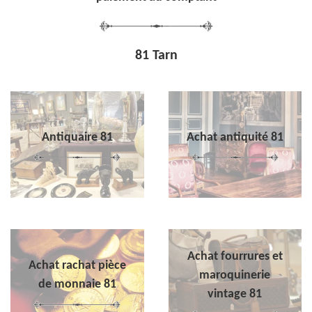
81 Tarn
Antiquaire 81
Achat antiquité 81
Achat fourrures et
Achat rachat pièce
maroquinerie
de monnaie 81
vintage 81