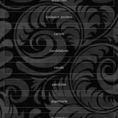
appliques
tableaux anciens
cartels
candelabres
reveils
pendules
argenterie