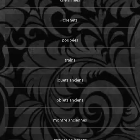
cheminées
chenets
poupées
trains
jouets anciens
objets anciens
montre anciennes