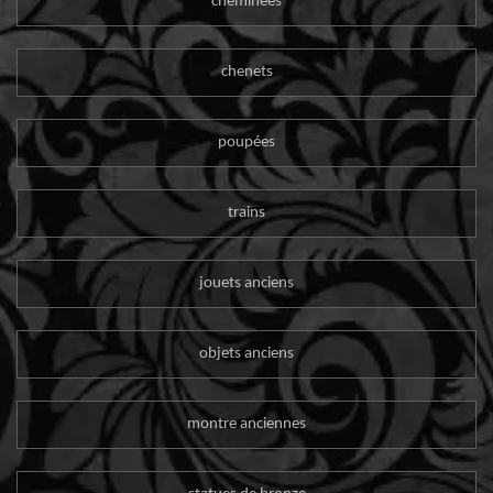
cheminées
chenets
poupées
trains
jouets anciens
objets anciens
montre anciennes