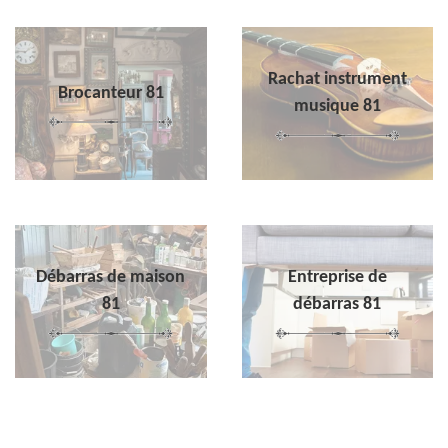
Rachat instrument
Brocanteur 81
musique 81
Débarras de maison
Entreprise de
81
débarras 81