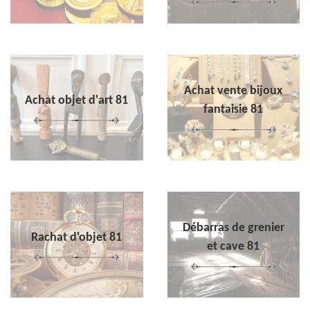
Achat vente bijoux
Achat objet d'art 81
fantaisie 81
Débarras de grenier
Rachat d'objet 81
et cave 81