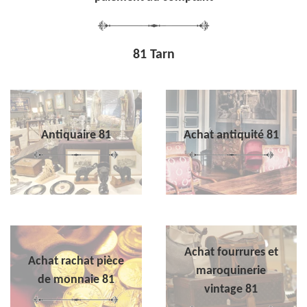
81 Tarn
Antiquaire 81
Achat antiquité 81
Achat fourrures et
Achat rachat pièce
maroquinerie
de monnaie 81
vintage 81