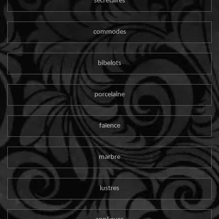
secrétaires
commodes
bibelots
porcelaine
faïence
marbre
lustres