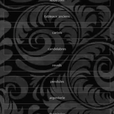
appliques
tableaux anciens
cartels
candelabres
reveils
pendules
argenterie