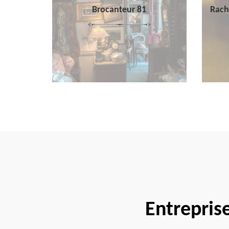
Brocanteur 81
Rach
Entrepris