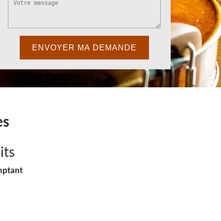
es
its
mptant