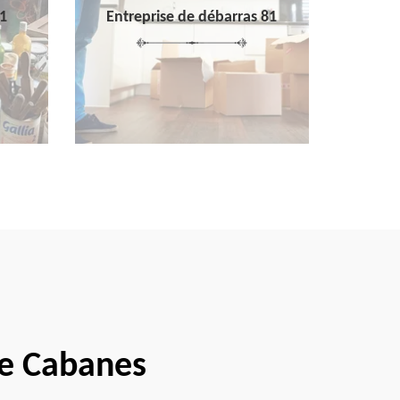
1
Entreprise de débarras 81
ue Cabanes