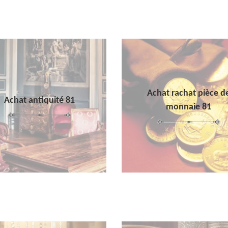
Achat rachat pièce d
Achat antiquité 81
monnaie 81