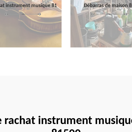
at instrument musique 81
Débarras de maison 8
e rachat instrument musiq