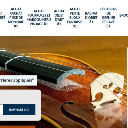
ACHAT
ACHAT
DÉBARRAS
ACHAT
ACHAT
T
RACHAT
VENTE
RACHAT
DE
FOURRURES ET
OBJET
BROC
ITÉ
PIÈCE DE
BIJOUX
D'OBJET
GRENIER
MAROQUINERIE
D'ART
MONNAIE
FANTAISIE
81
ET CAVE
VINTAGE 81
81
81
81
81
rières appliqués"