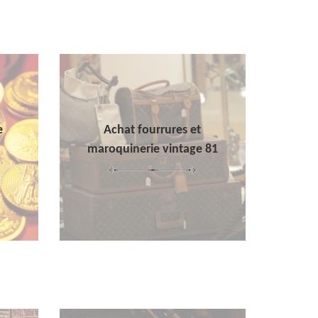
e
Achat fourrures et
maroquinerie vintage 81