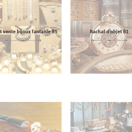
 vente bijoux fantaisie 81
Rachat d'objet 81