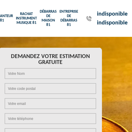
DÉBARRAS
ENTREPRISE
indisponible
RACHAT
ANTEUR
DE
DE
INSTRUMENT
81
MAISON
DÉBARRAS
indisponible
MUSIQUE 81
81
81
DEMANDEZ VOTRE ESTIMATION
GRATUITE