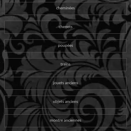
cheminées
chenets
poupées
trains
jouets anciens
objets anciens
montre anciennes