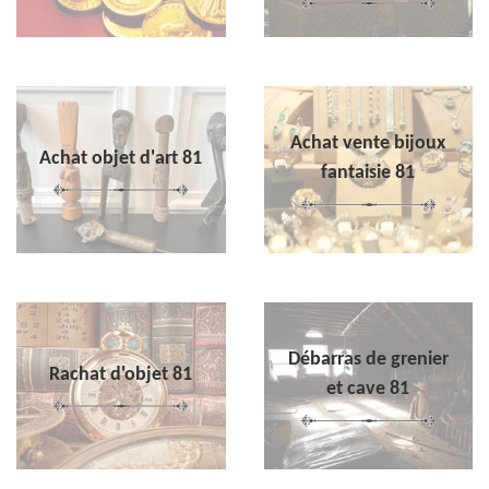
Achat vente bijoux
Achat objet d'art 81
fantaisie 81
Débarras de grenier
Rachat d'objet 81
et cave 81