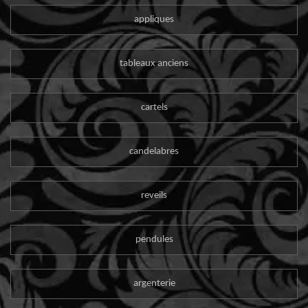
appliques
tableaux anciens
cartels
candelabres
reveils
pendules
argenterie