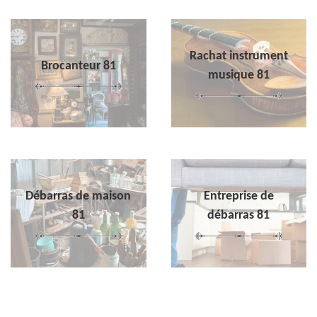
Rachat instrument
Brocanteur 81
musique 81
Débarras de maison
Entreprise de
81
débarras 81