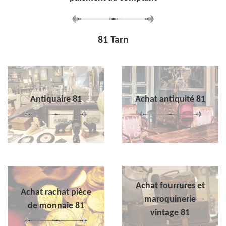
81 Tarn
Antiquaire 81
Achat antiquité 81
Achat fourrures et
Achat rachat pièce
maroquinerie
de monnaie 81
vintage 81