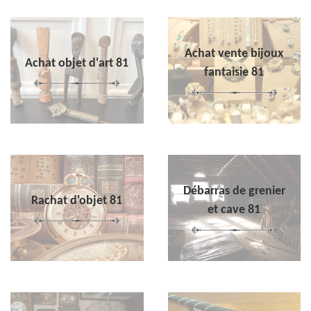
Achat vente bijoux
Achat objet d'art 81
fantaisie 81
Débarras de grenier
Rachat d'objet 81
et cave 81