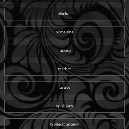
bibelots
porcelaine
faïence
marbre
lustres
appliques
tableaux anciens