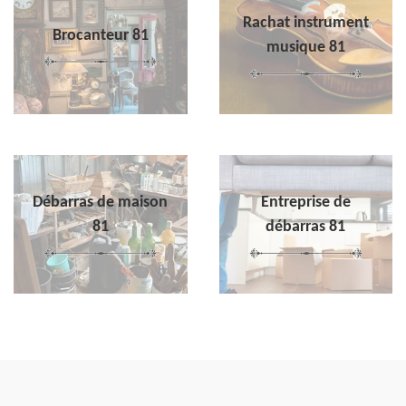
Rachat instrument
Brocanteur 81
musique 81
Débarras de maison
Entreprise de
81
débarras 81