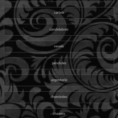
cartels
candelabres
reveils
pendules
argenterie
cheminées
chenets