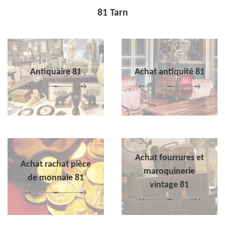
81 Tarn
Antiquaire 81
Achat antiquité 81
Achat fourrures et
Achat rachat pièce
maroquinerie
de monnaie 81
vintage 81