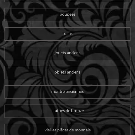
poupées
trains
jouets anciens
objets anciens
montre anciennes
statues de bronze
vieilles pièces de monnaie