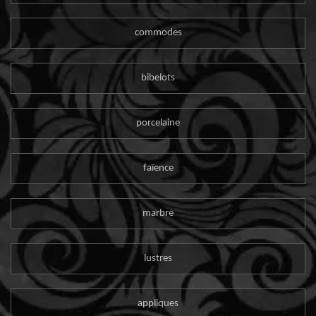
commodes
bibelots
porcelaine
faïence
marbre
lustres
appliques