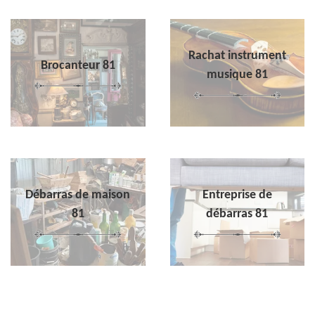
Rachat instrument
Brocanteur 81
musique 81
Débarras de maison
Entreprise de
81
débarras 81