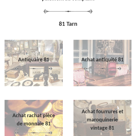
81 Tarn
Antiquaire 81
Achat antiquité 81
Achat fourrures et
Achat rachat pièce
maroquinerie
de monnaie 81
vintage 81