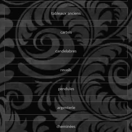
tableaux anciens
cartels
candelabres
reveils
pendules
argenterie
cheminées