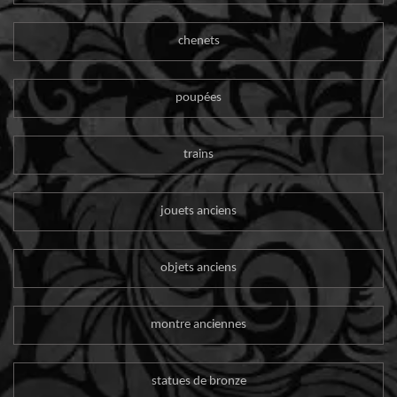
chenets
poupées
trains
jouets anciens
objets anciens
montre anciennes
statues de bronze