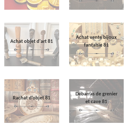
Achat vente bijoux
Achat objet d'art 81
fantaisie 81
Débarras de grenier
Rachat d'objet 81
et cave 81