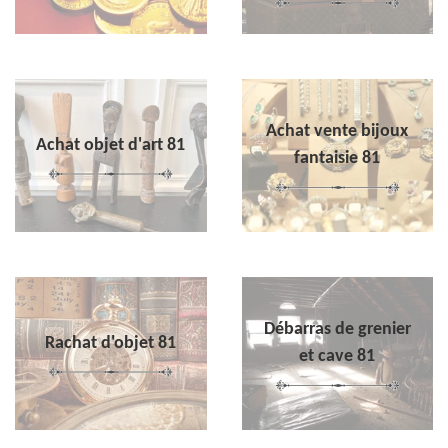
Achat vente bijoux
Achat objet d'art 81
fantaisie 81
Débarras de grenier
Rachat d'objet 81
et cave 81