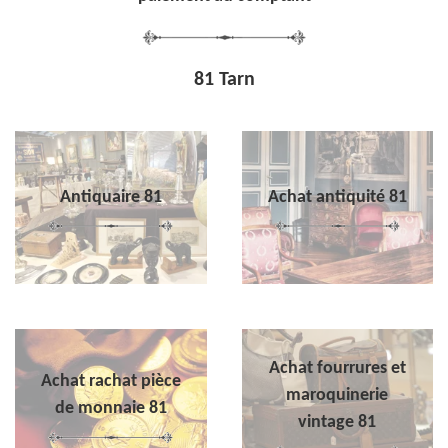
81 Tarn
Antiquaire 81
Achat antiquité 81
Achat fourrures et
Achat rachat pièce
maroquinerie
de monnaie 81
vintage 81