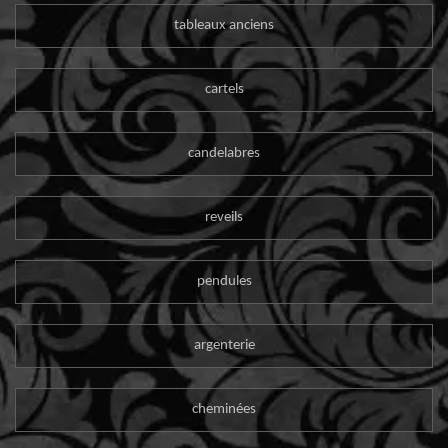
tableaux anciens
cartels
candelabres
reveils
pendules
argenterie
cheminées