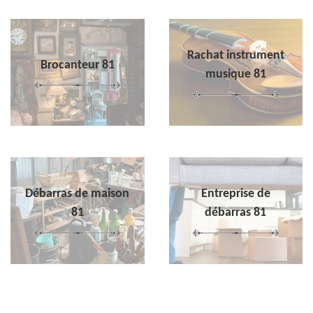
Rachat instrument
Brocanteur 81
musique 81
Débarras de maison
Entreprise de
81
débarras 81