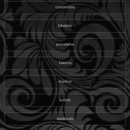
commodes
bibelots
porcelaine
faïence
marbre
lustres
appliques