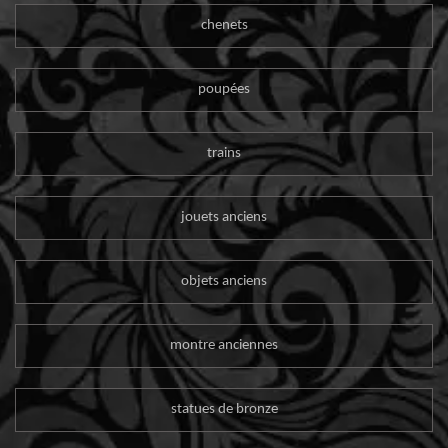
chenets
poupées
trains
jouets anciens
objets anciens
montre anciennes
statues de bronze