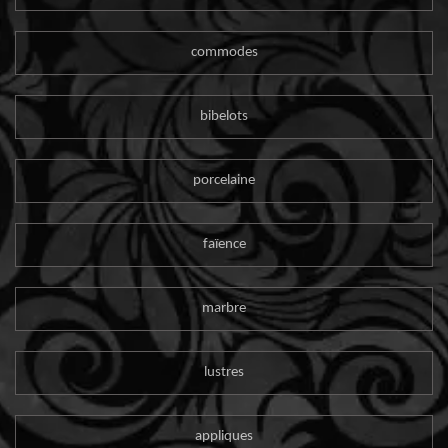
commodes
bibelots
porcelaine
faïence
marbre
lustres
appliques