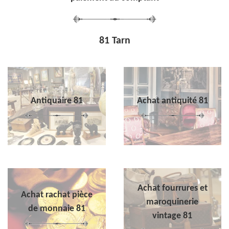
81 Tarn
Antiquaire 81
Achat antiquité 81
Achat fourrures et
Achat rachat pièce
maroquinerie
de monnaie 81
vintage 81