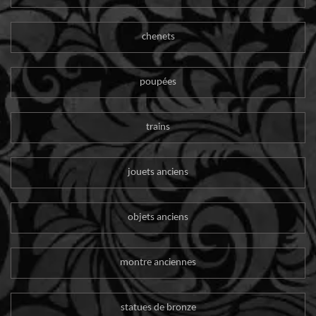
chenets
poupées
trains
jouets anciens
objets anciens
montre anciennes
statues de bronze