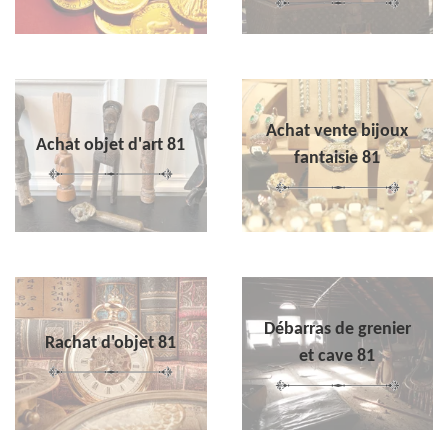
Achat vente bijoux
Achat objet d'art 81
fantaisie 81
Débarras de grenier
Rachat d'objet 81
et cave 81