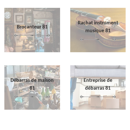
Rachat instrument
Brocanteur 81
musique 81
Débarras de maison
Entreprise de
81
débarras 81