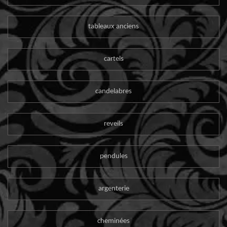
tableaux anciens
cartels
candelabres
reveils
pendules
argenterie
cheminées