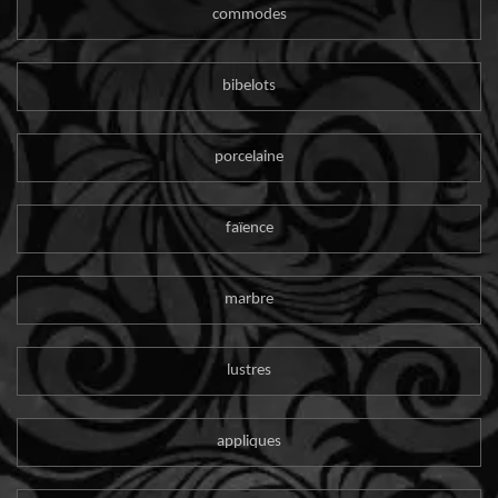
commodes
bibelots
porcelaine
faïence
marbre
lustres
appliques