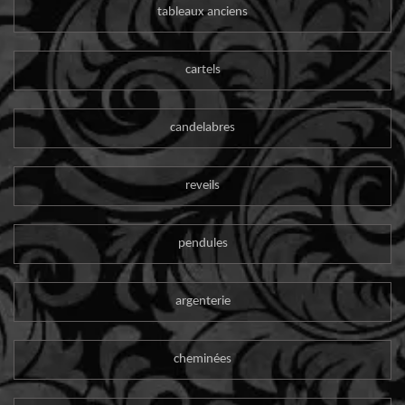
tableaux anciens
cartels
candelabres
reveils
pendules
argenterie
cheminées