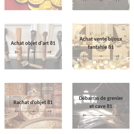
Achat vente bijoux
Achat objet d'art 81
fantaisie 81
Débarras de grenier
Rachat d'objet 81
et cave 81