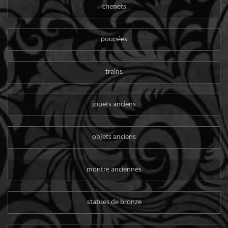
chenets
poupées
trains
jouets anciens
objets anciens
montre anciennes
statues de bronze