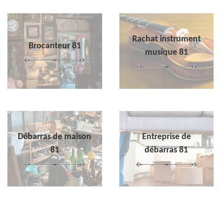
Rachat instrument
Brocanteur 81
musique 81
Débarras de maison
Entreprise de
81
débarras 81