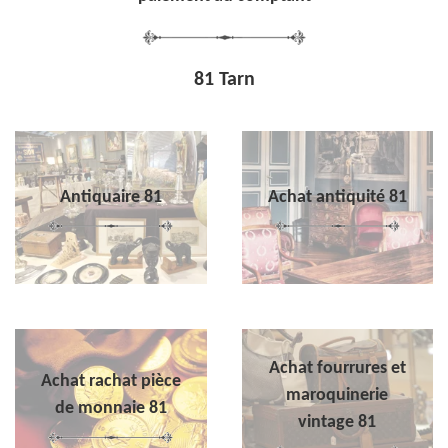
81 Tarn
Antiquaire 81
Achat antiquité 81
Achat fourrures et
Achat rachat pièce
maroquinerie
de monnaie 81
vintage 81