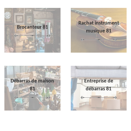
Rachat instrument
Brocanteur 81
musique 81
Débarras de maison
Entreprise de
81
débarras 81