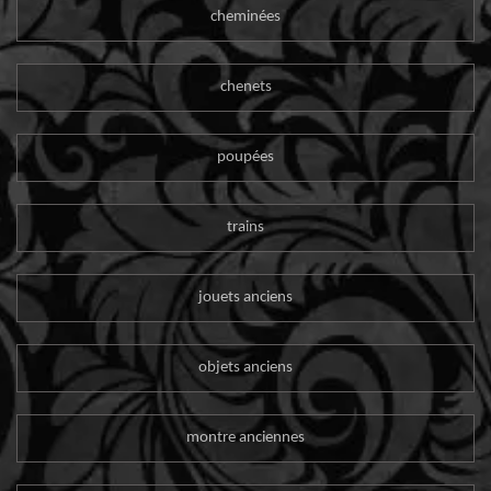
cheminées
chenets
poupées
trains
jouets anciens
objets anciens
montre anciennes