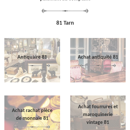
81 Tarn
Antiquaire 81
Achat antiquité 81
Achat fourrures et
Achat rachat pièce
maroquinerie
de monnaie 81
vintage 81