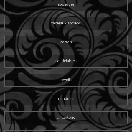
appliques
tableaux anciens
cartels
candelabres
reveils
pendules
argenterie