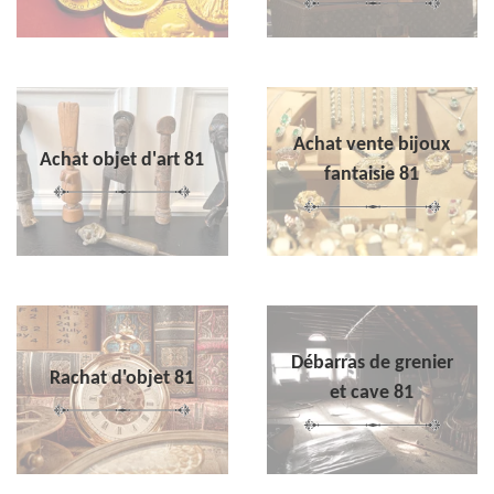
Achat vente bijoux
Achat objet d'art 81
fantaisie 81
Débarras de grenier
Rachat d'objet 81
et cave 81