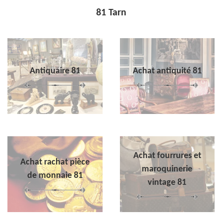
81 Tarn
Antiquaire 81
Achat antiquité 81
Achat fourrures et
Achat rachat pièce
maroquinerie
de monnaie 81
vintage 81