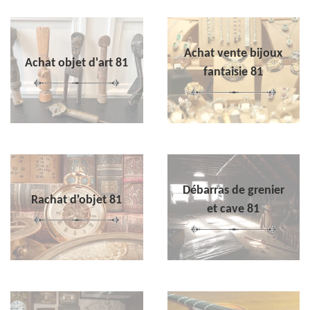
Achat vente bijoux
Achat objet d'art 81
fantaisie 81
Débarras de grenier
Rachat d'objet 81
et cave 81