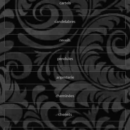
cartels
candelabres
reveils
pendules
argenterie
cheminées
chenets