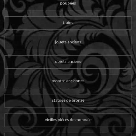
poupées
trains
jouets anciens
objets anciens
montre anciennes
statues de bronze
vieilles pièces de monnaie