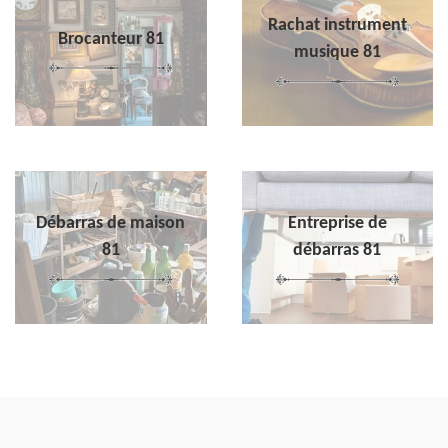
Rachat instrument
Brocanteur 81
musique 81
Débarras de maison
Entreprise de
81
débarras 81