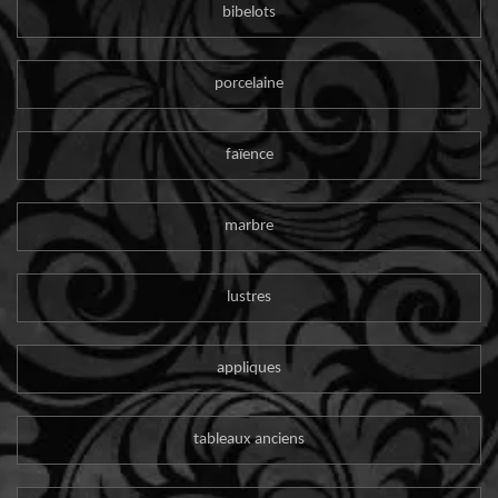
bibelots
porcelaine
faïence
marbre
lustres
appliques
tableaux anciens