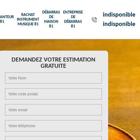
DÉBARRAS
ENTREPRISE
indisponible
RACHAT
ANTEUR
DE
DE
INSTRUMENT
81
MAISON
DÉBARRAS
indisponible
MUSIQUE 81
81
81
DEMANDEZ VOTRE ESTIMATION
GRATUITE