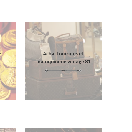
e
Achat fourrures et
maroquinerie vintage 81