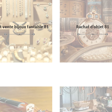
 vente bijoux fantaisie 81
Rachat d'objet 81