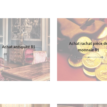
Achat rachat pièce d
Achat antiquité 81
monnaie 81