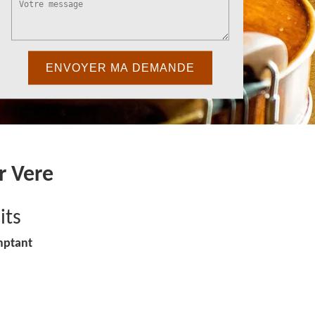
r Vere
its
mptant