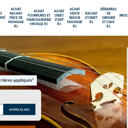
ACHAT
ACHAT
DÉBARRAS
ACHAT
ACHAT
T
RACHAT
VENTE
RACHAT
DE
FOURRURES ET
OBJET
BROC
ITÉ
PIÈCE DE
BIJOUX
D'OBJET
GRENIER
MAROQUINERIE
D'ART
MONNAIE
FANTAISIE
81
ET CAVE
VINTAGE 81
81
81
81
81
rières appliqués"