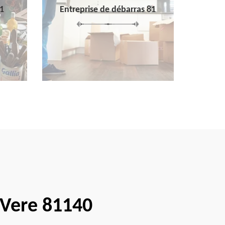
1
Entreprise de débarras 81
r Vere 81140