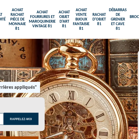
ACHAT
ACHAT
DÉBARRAS
ACHAT
ACHAT
T
RACHAT
VENTE
RACHAT
DE
FOURRURES ET
OBJET
BROC
ITÉ
PIÈCE DE
BIJOUX
D'OBJET
GRENIER
MAROQUINERIE
D'ART
MONNAIE
FANTAISIE
81
ET CAVE
VINTAGE 81
81
81
81
81
rières appliqués"