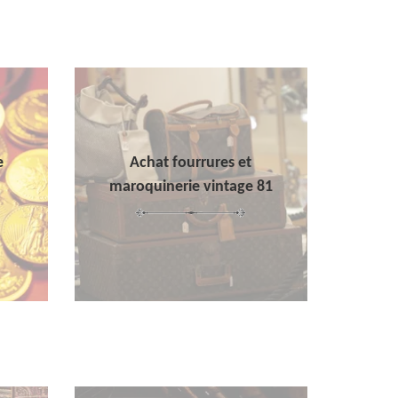
e
Achat fourrures et
maroquinerie vintage 81