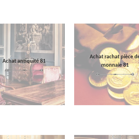
Achat rachat pièce d
Achat antiquité 81
monnaie 81