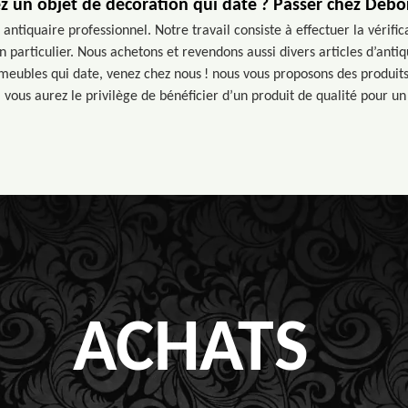
z un objet de décoration qui date ? Passer chez Debo
antiquaire professionnel. Notre travail consiste à effectuer la vérifica
 particulier. Nous achetons et revendons aussi divers articles d’antiq
meubles qui date, venez chez nous ! nous vous proposons des produits
 vous aurez le privilège de bénéficier d’un produit de qualité pour un
ACHATS