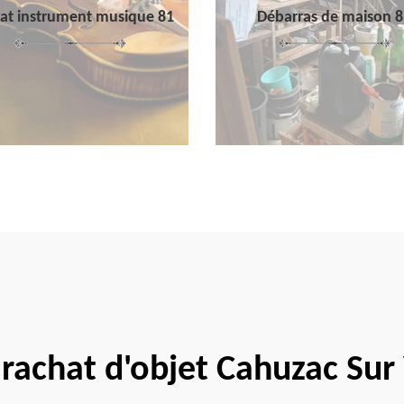
at instrument musique 81
Débarras de maison 8
 rachat d'objet Cahuzac Su