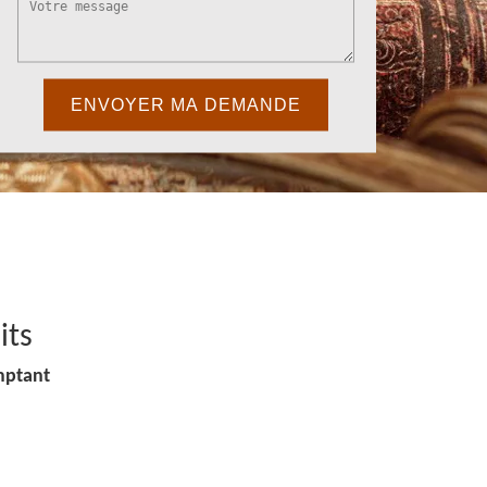
its
mptant