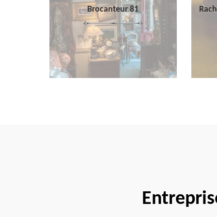
Brocanteur 81
Rach
Entrepri