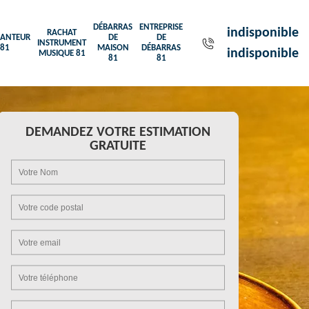
DÉBARRAS
ENTREPRISE
indisponible
RACHAT
ANTEUR
DE
DE
INSTRUMENT
81
MAISON
DÉBARRAS
indisponible
MUSIQUE 81
81
81
DEMANDEZ VOTRE ESTIMATION
GRATUITE