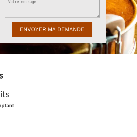
s
its
mptant