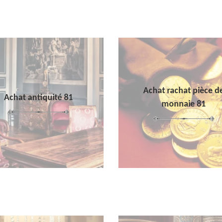
Achat rachat pièce d
Achat antiquité 81
monnaie 81