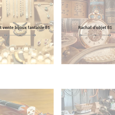
 vente bijoux fantaisie 81
Rachat d'objet 81