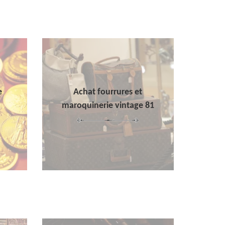
e
Achat fourrures et
maroquinerie vintage 81