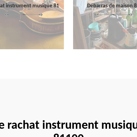
at instrument musique 81
Débarras de maison 8
se rachat instrument musiqu