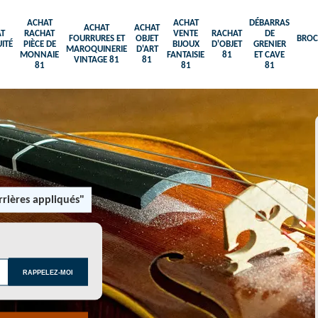
ACHAT
ACHAT
DÉBARRAS
ACHAT
ACHAT
T
RACHAT
VENTE
RACHAT
DE
FOURRURES ET
OBJET
BROC
ITÉ
PIÈCE DE
BIJOUX
D'OBJET
GRENIER
MAROQUINERIE
D'ART
MONNAIE
FANTAISIE
81
ET CAVE
VINTAGE 81
81
81
81
81
rières appliqués"