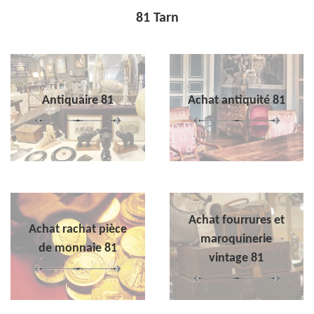
81 Tarn
Antiquaire 81
Achat antiquité 81
Achat fourrures et
Achat rachat pièce
maroquinerie
de monnaie 81
vintage 81