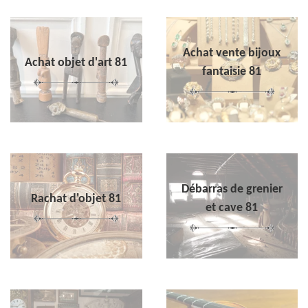
Achat vente bijoux
Achat objet d'art 81
fantaisie 81
Débarras de grenier
Rachat d'objet 81
et cave 81