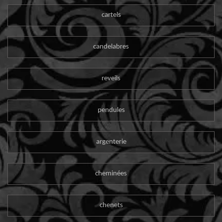
cartels
candelabres
reveils
pendules
argenterie
cheminées
chenets