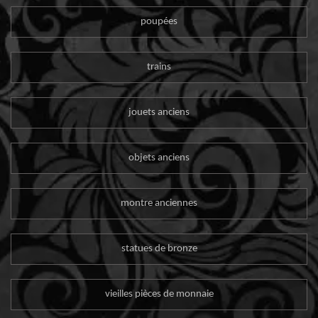
poupées
trains
jouets anciens
objets anciens
montre anciennes
statues de bronze
vieilles pièces de monnaie