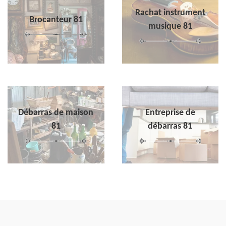
Rachat instrument
Brocanteur 81
musique 81
Débarras de maison
Entreprise de
81
débarras 81