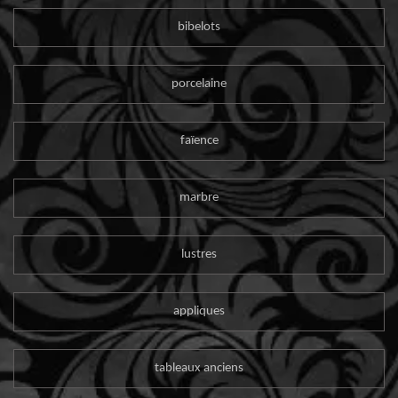
bibelots
porcelaine
faïence
marbre
lustres
appliques
tableaux anciens