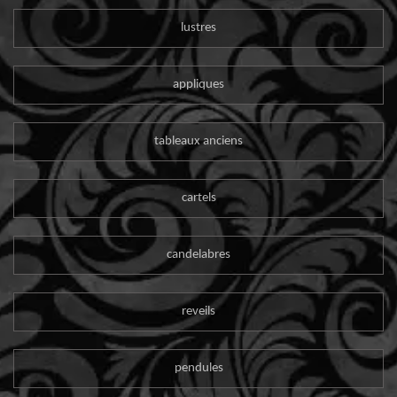
lustres
appliques
tableaux anciens
cartels
candelabres
reveils
pendules