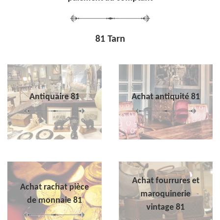
81 Tarn
Antiquaire 81
Achat antiquité 81
Achat fourrures et
Achat rachat pièce
maroquinerie
de monnaie 81
vintage 81