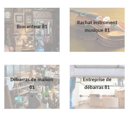
Rachat instrument
Brocanteur 81
musique 81
Débarras de maison
Entreprise de
81
débarras 81