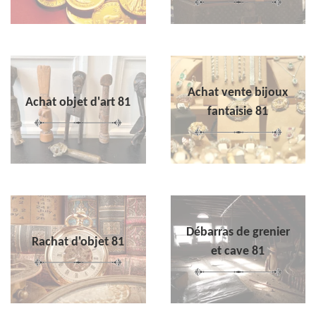
Achat vente bijoux
Achat objet d'art 81
fantaisie 81
Débarras de grenier
Rachat d'objet 81
et cave 81