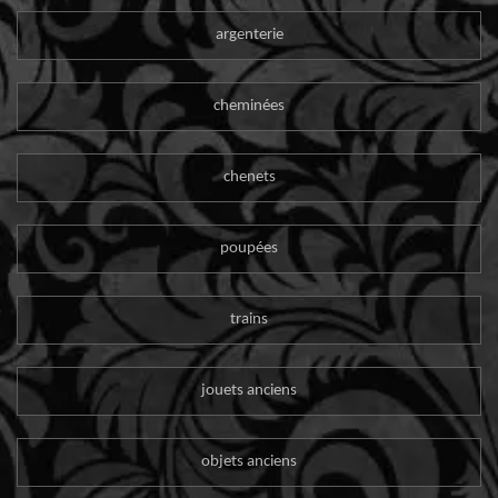
argenterie
cheminées
chenets
poupées
trains
jouets anciens
objets anciens