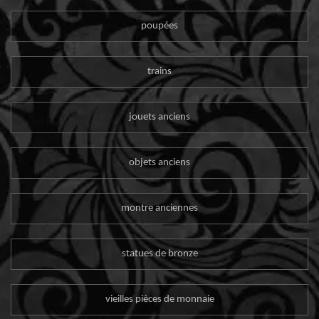
poupées
trains
jouets anciens
objets anciens
montre anciennes
statues de bronze
vieilles pièces de monnaie