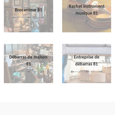
Rachat instrument
Brocanteur 81
musique 81
Débarras de maison
Entreprise de
81
débarras 81