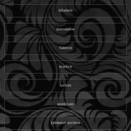
bibelots
porcelaine
faïence
marbre
lustres
appliques
tableaux anciens