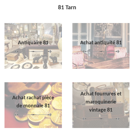
81 Tarn
Antiquaire 81
Achat antiquité 81
Achat fourrures et
Achat rachat pièce
maroquinerie
de monnaie 81
vintage 81