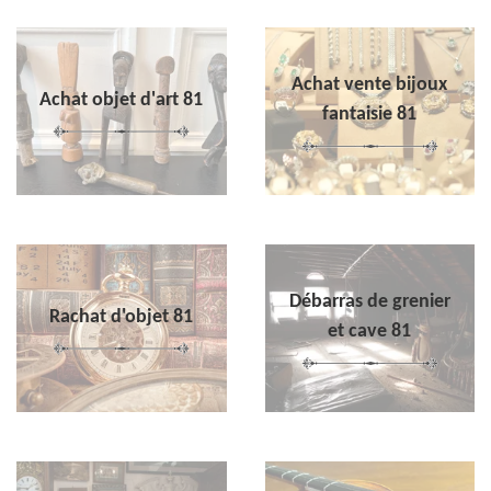
Achat vente bijoux
Achat objet d'art 81
fantaisie 81
Débarras de grenier
Rachat d'objet 81
et cave 81