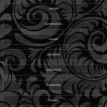
cartels
candelabres
reveils
pendules
argenterie
cheminées
chenets