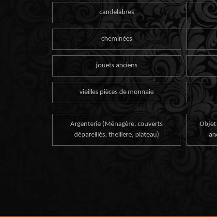
candelabres
cheminées
jouets anciens
vieilles pièces de monnaie
Argenterie (Ménagère, couverts
Objet
dépareillés, theillere, plateau)
an