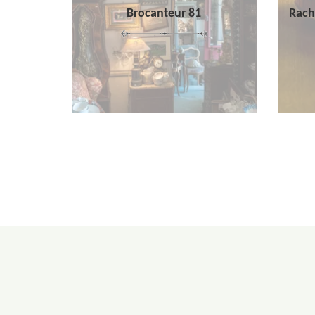
Brocanteur 81
Rach