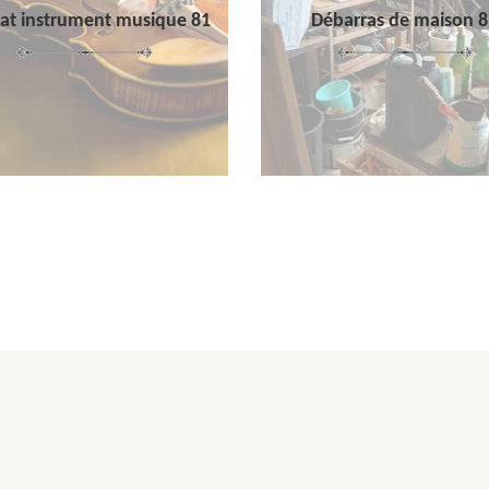
at instrument musique 81
Débarras de maison 8