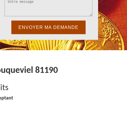
ouqueviel 81190
its
mptant