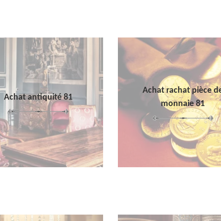
Achat rachat pièce d
Achat antiquité 81
monnaie 81