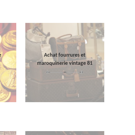
e
Achat fourrures et
maroquinerie vintage 81