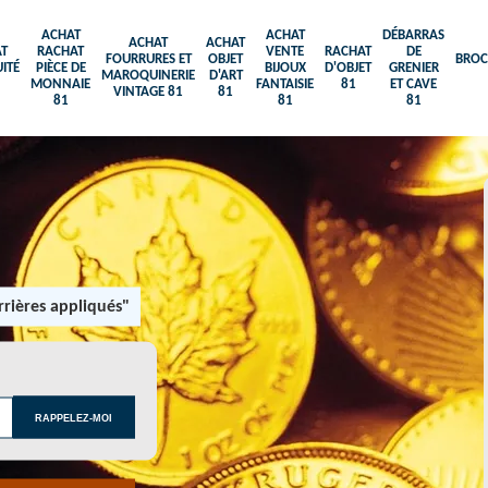
ACHAT
ACHAT
DÉBARRAS
ACHAT
ACHAT
T
RACHAT
VENTE
RACHAT
DE
FOURRURES ET
OBJET
BROC
ITÉ
PIÈCE DE
BIJOUX
D'OBJET
GRENIER
MAROQUINERIE
D'ART
MONNAIE
FANTAISIE
81
ET CAVE
VINTAGE 81
81
81
81
81
rières appliqués"