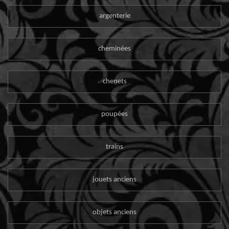
argenterie
cheminées
chenets
poupées
trains
jouets anciens
objets anciens