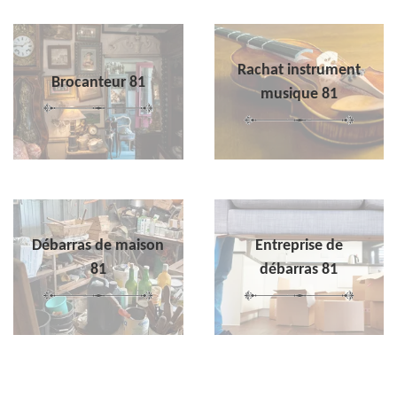
Rachat instrument
Brocanteur 81
musique 81
Débarras de maison
Entreprise de
81
débarras 81