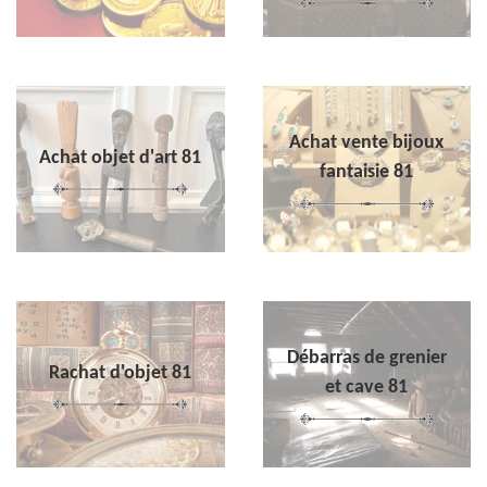
Achat vente bijoux
Achat objet d'art 81
fantaisie 81
Débarras de grenier
Rachat d'objet 81
et cave 81