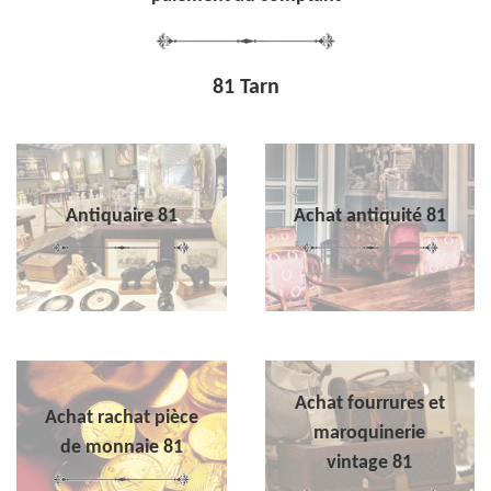
81 Tarn
Antiquaire 81
Achat antiquité 81
Achat fourrures et
Achat rachat pièce
maroquinerie
de monnaie 81
vintage 81