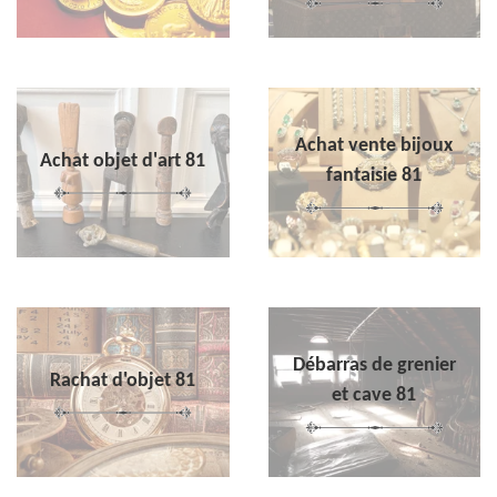
Achat vente bijoux
Achat objet d'art 81
fantaisie 81
Débarras de grenier
Rachat d'objet 81
et cave 81