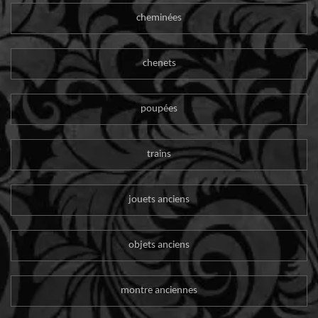
cheminées
chenets
poupées
trains
jouets anciens
objets anciens
montre anciennes