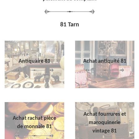
81 Tarn
Antiquaire 81
Achat antiquité 81
Achat fourrures et
Achat rachat pièce
maroquinerie
de monnaie 81
vintage 81