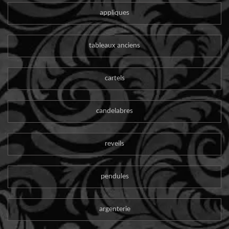
appliques
tableaux anciens
cartels
candelabres
reveils
pendules
argenterie