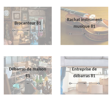
Rachat instrument
Brocanteur 81
musique 81
Débarras de maison
Entreprise de
81
débarras 81