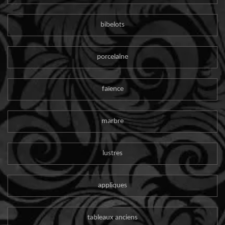
bibelots
porcelaine
faïence
marbre
lustres
appliques
tableaux anciens