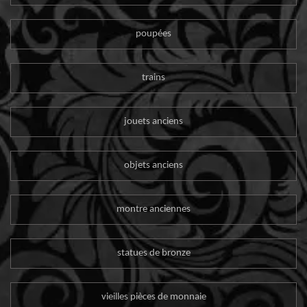
poupées
trains
jouets anciens
objets anciens
montre anciennes
statues de bronze
vieilles pièces de monnaie