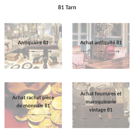
81 Tarn
Antiquaire 81
Achat antiquité 81
Achat fourrures et
Achat rachat pièce
maroquinerie
de monnaie 81
vintage 81