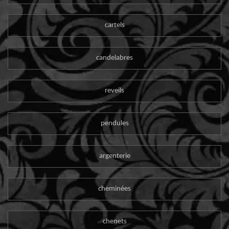
cartels
candelabres
reveils
pendules
argenterie
cheminées
chenets