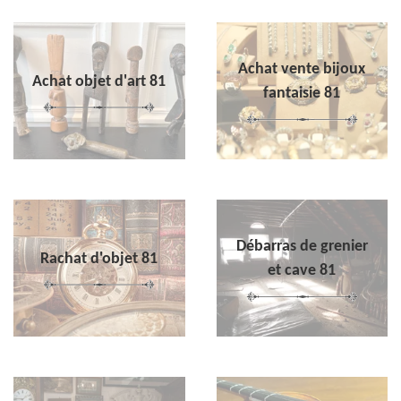
Achat vente bijoux
Achat objet d'art 81
fantaisie 81
Débarras de grenier
Rachat d'objet 81
et cave 81