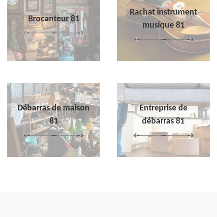
Rachat instrument
Brocanteur 81
musique 81
Débarras de maison
Entreprise de
81
débarras 81