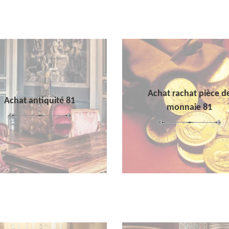
Achat rachat pièce d
Achat antiquité 81
monnaie 81