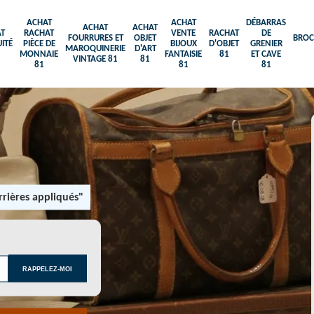
ACHAT
ACHAT
DÉBARRAS
ACHAT
ACHAT
T
RACHAT
VENTE
RACHAT
DE
FOURRURES ET
OBJET
BROC
ITÉ
PIÈCE DE
BIJOUX
D'OBJET
GRENIER
MAROQUINERIE
D'ART
MONNAIE
FANTAISIE
81
ET CAVE
VINTAGE 81
81
81
81
81
rières appliqués"