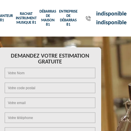
DÉBARRAS
ENTREPRISE
indisponible
RACHAT
ANTEUR
DE
DE
INSTRUMENT
81
MAISON
DÉBARRAS
indisponible
MUSIQUE 81
81
81
DEMANDEZ VOTRE ESTIMATION
GRATUITE