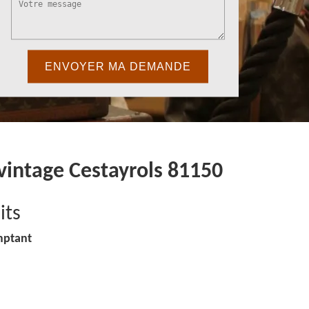
 vintage Cestayrols 81150
its
mptant