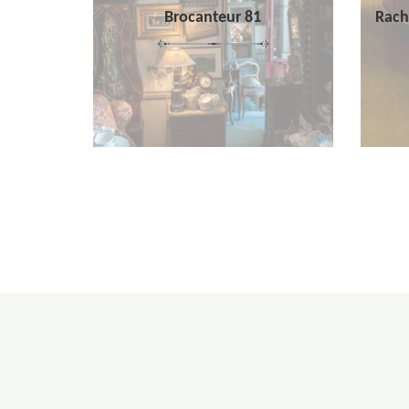
Brocanteur 81
Rach