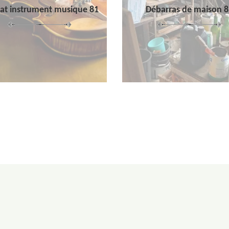
at instrument musique 81
Débarras de maison 8