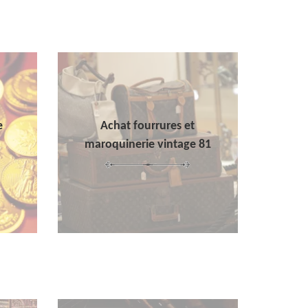
e
Achat fourrures et
maroquinerie vintage 81