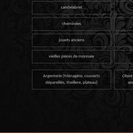
candelabres
cheminées
jouets anciens
vieilles pièces de monnaie
Argenterie (Ménagère, couverts
Objet
dépareillés, theillere, plateau)
an