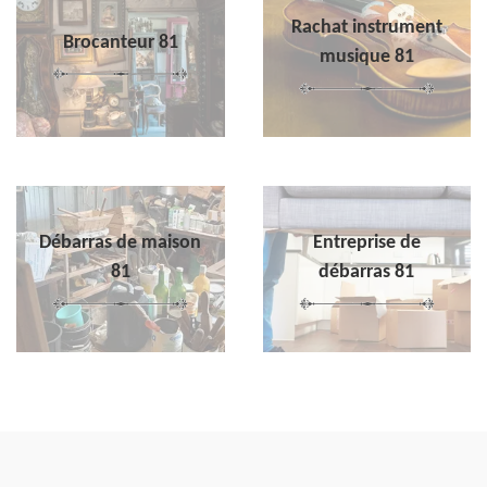
Rachat instrument
Brocanteur 81
musique 81
Débarras de maison
Entreprise de
81
débarras 81