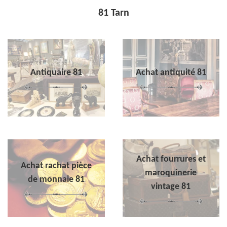
81 Tarn
Antiquaire 81
Achat antiquité 81
Achat fourrures et
Achat rachat pièce
maroquinerie
de monnaie 81
vintage 81