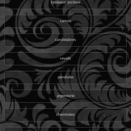
tableaux anciens
cartels
candelabres
reveils
pendules
argenterie
cheminées