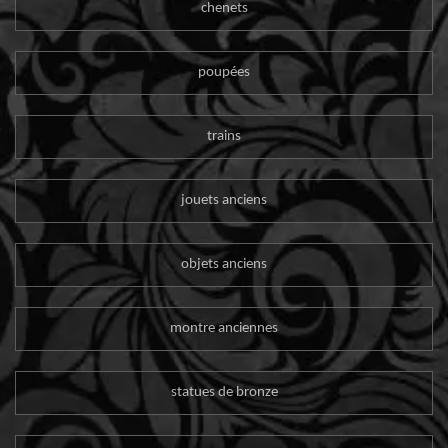
chenets
poupées
trains
jouets anciens
objets anciens
montre anciennes
statues de bronze