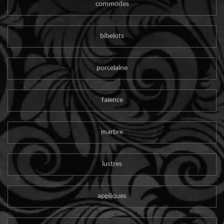
commodes
bibelots
porcelaine
faïence
marbre
lustres
appliques