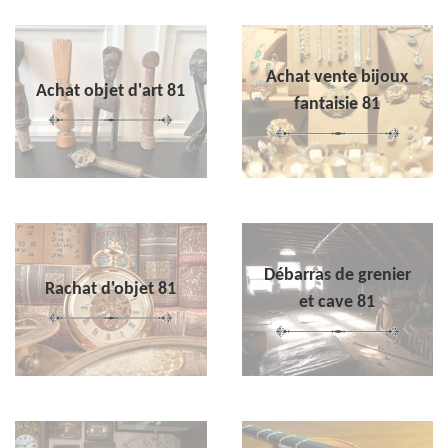
Achat vente bijoux
Achat objet d'art 81
fantaisie 81
Débarras de grenier
Rachat d'objet 81
et cave 81