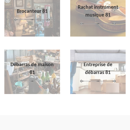
Rachat instrument
Brocanteur 81
musique 81
Débarras de maison
Entreprise de
81
débarras 81