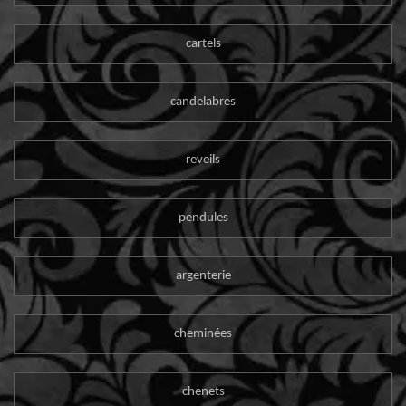
cartels
candelabres
reveils
pendules
argenterie
cheminées
chenets