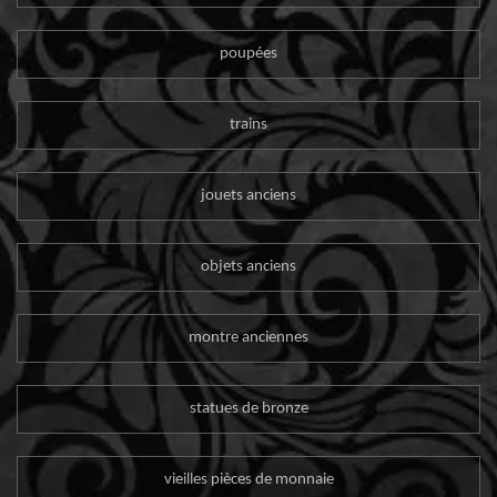
poupées
trains
jouets anciens
objets anciens
montre anciennes
statues de bronze
vieilles pièces de monnaie