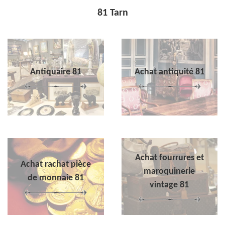
81 Tarn
Antiquaire 81
Achat antiquité 81
Achat fourrures et
Achat rachat pièce
maroquinerie
de monnaie 81
vintage 81