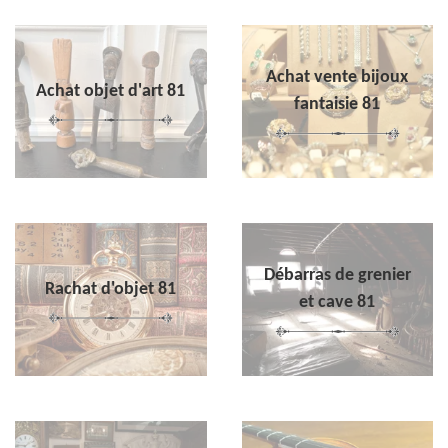
Achat vente bijoux
Achat objet d'art 81
fantaisie 81
Débarras de grenier
Rachat d'objet 81
et cave 81