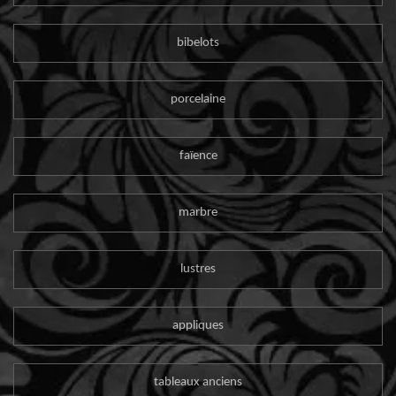
bibelots
porcelaine
faïence
marbre
lustres
appliques
tableaux anciens