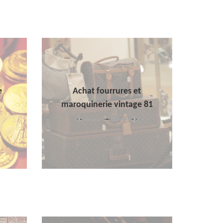
e
Achat fourrures et
maroquinerie vintage 81