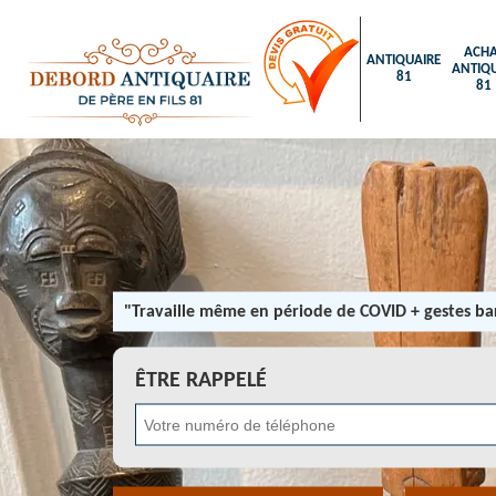
ACHA
ANTIQUAIRE
ANTIQU
81
81
"Travaille même en période de COVID + gestes bar
ÊTRE RAPPELÉ