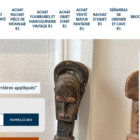
ACHAT
ACHAT
DÉBARRAS
ACHAT
ACHAT
T
RACHAT
VENTE
RACHAT
DE
FOURRURES ET
OBJET
BROC
ITÉ
PIÈCE DE
BIJOUX
D'OBJET
GRENIER
MAROQUINERIE
D'ART
MONNAIE
FANTAISIE
81
ET CAVE
VINTAGE 81
81
81
81
81
rières appliqués"