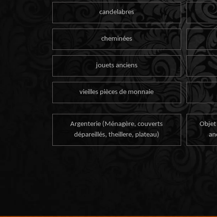
candelabres
cheminées
jouets anciens
vieilles pièces de monnaie
Argenterie (Ménagère, couverts
Objet
dépareillés, theillere, plateau)
an