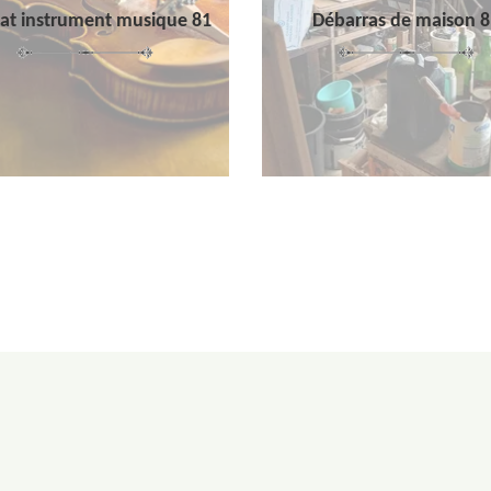
at instrument musique 81
Débarras de maison 8