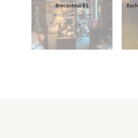
Brocanteur 81
Rach