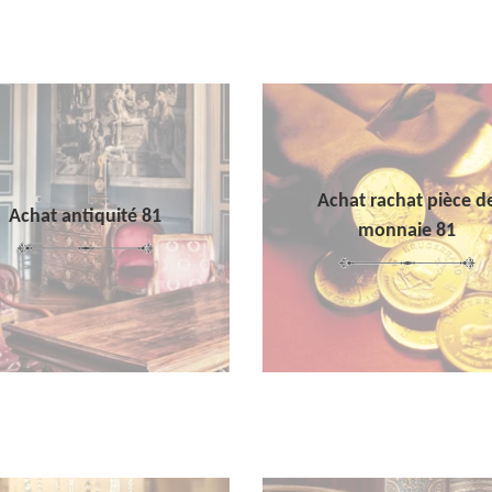
Achat rachat pièce d
Achat antiquité 81
monnaie 81