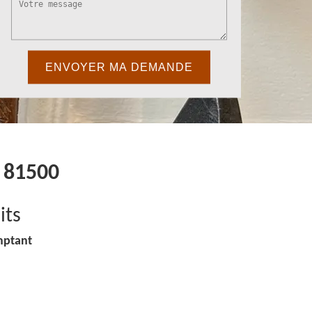
s 81500
its
mptant