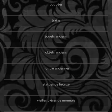
poupées
trains
jouets anciens
objets anciens
montre anciennes
statues de bronze
vieilles pièces de monnaie