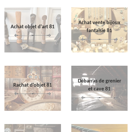
Achat vente bijoux
Achat objet d'art 81
fantaisie 81
Débarras de grenier
Rachat d'objet 81
et cave 81