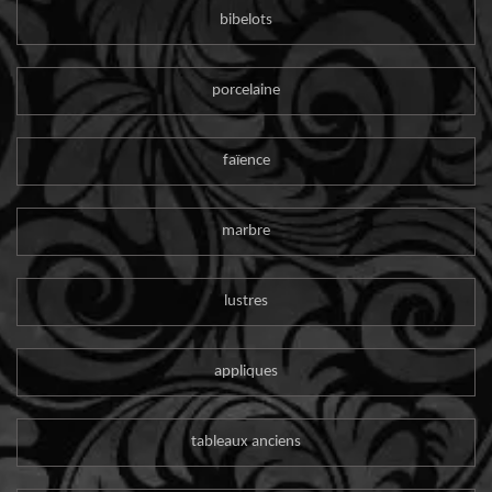
bibelots
porcelaine
faïence
marbre
lustres
appliques
tableaux anciens