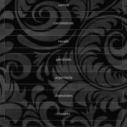
cartels
candelabres
reveils
pendules
argenterie
cheminées
chenets