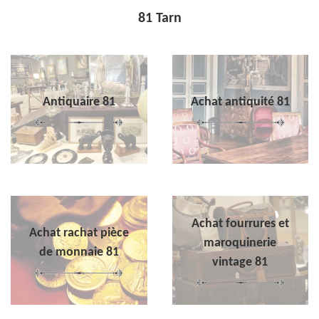
81 Tarn
Antiquaire 81
Achat antiquité 81
Achat fourrures et
Achat rachat pièce
maroquinerie
de monnaie 81
vintage 81