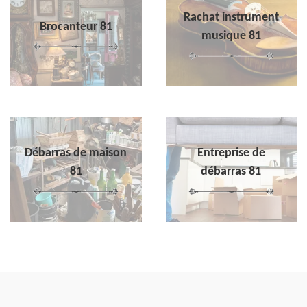
Rachat instrument
Brocanteur 81
musique 81
Débarras de maison
Entreprise de
81
débarras 81