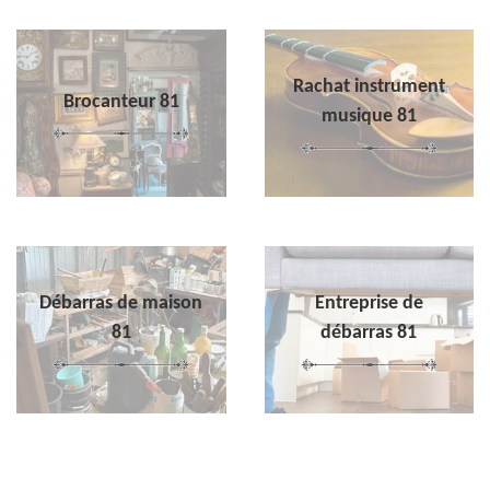
Rachat instrument
Brocanteur 81
musique 81
Débarras de maison
Entreprise de
81
débarras 81