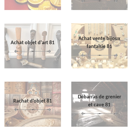
Achat vente bijoux
Achat objet d'art 81
fantaisie 81
Débarras de grenier
Rachat d'objet 81
et cave 81