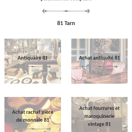
81 Tarn
Antiquaire 81
Achat antiquité 81
Achat fourrures et
Achat rachat pièce
maroquinerie
de monnaie 81
vintage 81