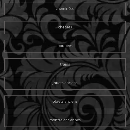
cheminées
chenets
poupées
trains
jouets anciens
objets anciens
montre anciennes