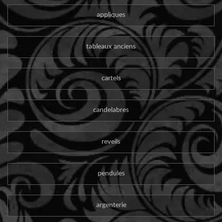
appliques
tableaux anciens
cartels
candelabres
reveils
pendules
argenterie