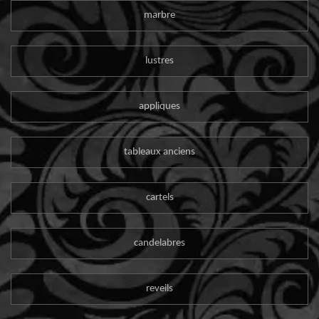
marbre
lustres
appliques
tableaux anciens
cartels
candelabres
reveils