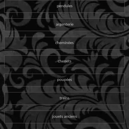
pendules
argenterie
cheminées
chenets
poupées
trains
jouets anciens