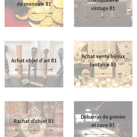
maroquinerie
de monnaie 81
vintage 81
Achat vente bijoux
Achat objet d'art 81
fantaisie 81
Débarras de grenier
Rachat d'objet 81
et cave 81