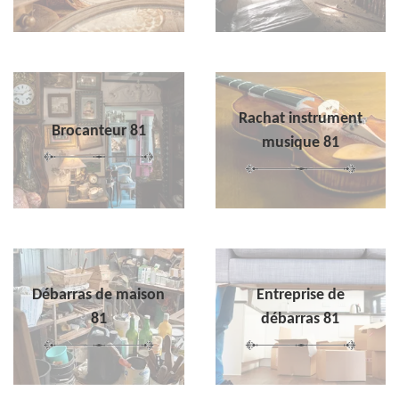
Rachat instrument
Brocanteur 81
musique 81
Débarras de maison
Entreprise de
81
débarras 81