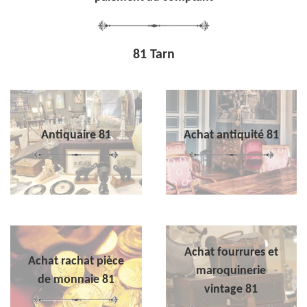
81 Tarn
Antiquaire 81
Achat antiquité 81
Achat fourrures et
Achat rachat pièce
maroquinerie
de monnaie 81
vintage 81