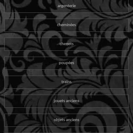
argenterie
cheminées
chenets
poupées
trains
jouets anciens
objets anciens