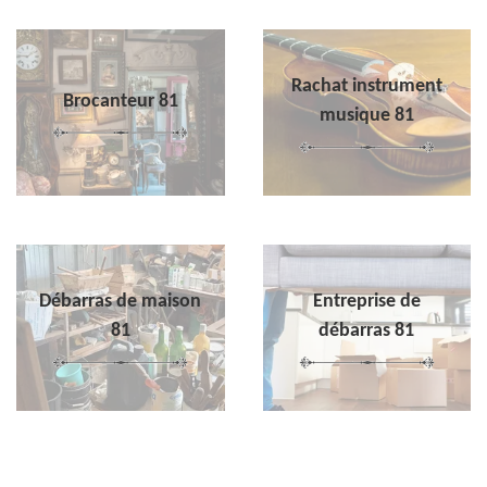
Rachat instrument
Brocanteur 81
musique 81
Débarras de maison
Entreprise de
81
débarras 81