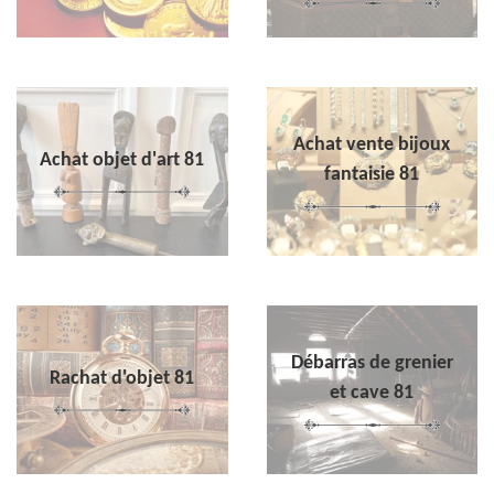
Achat vente bijoux
Achat objet d'art 81
fantaisie 81
Débarras de grenier
Rachat d'objet 81
et cave 81