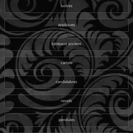
lustres
appliques
tableaux anciens
cartels
candelabres
reveils
pendules